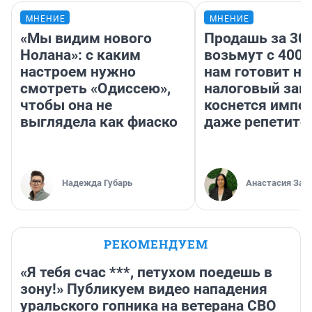
МНЕНИЕ
МНЕНИЕ
«Мы видим нового
Продашь за 300
Нолана»: с каким
возьмут с 4000
настроем нужно
нам готовит н
смотреть «Одиссею»,
налоговый зако
чтобы она не
коснется импор
выглядела как фиаско
даже репетито
Надежда Губарь
Анастасия Зав
РЕКОМЕНДУЕМ
«Я тебя счас ***, петухом поедешь в
зону!» Публикуем видео нападения
уральского гопника на ветерана СВО