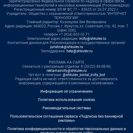
Зарегистрировано Федеральной службой по надзору в сфере связи,
информационных технологий и массовых коммуникаций (Роскомнадзор)
Регистрационный номер ЭЛ № ФС 77 – 83655 от 26.07.2022 г.
Учредитель: Общество с ограниченной ответственностью "ИНТЕРНЕТ
ТЕХНОЛОГИИ"
Главный редактор: Кузнецова Зоя Валерьевна
Адрес редакции: 664022, Россия, г. Иркутск, ул. Советская, стр. 42, пом. 7
(офис 206),
телефон +7 (924) 603 02 71
Электронный адрес редакции:
ircity@shkulev.ru
Контактные данные для Роскомнадзора и государственных органов:
juristnsk@shkulev.ru
Техподдержка:
help@shkulev.ru
РЕКЛАМА НА САЙТЕ
Связаться с рекламным отделом: 8 (30-22) 40-08-90,
reklamaircity@shkulev.ru
Чат-бот в телеграм:
@shkulev_social_ircity_bot
Редакция сайта не несет ответственности за достоверность
информации, содержащейся в рекламных объявлениях.
Информация об ограничениях
Политика использования cookies
Рекомендательные системы
Пользовательское соглашение сервиса «Подписка без баннерной
рекламы»
Политика конфиденциальности и обработки персональных данных и