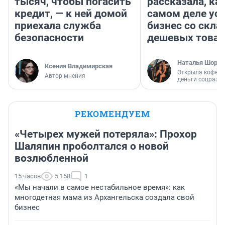
тысяч, чтобы погасить
рассказала, как
кредит, — к ней домой
самом деле ус
приехала служба
бизнес со скл
безопасности
дешевых това
Наталья Шорох
Ксения Владимирская
Открыла кофейн
Автор мнения
деньги соцразв
РЕКОМЕНДУЕМ
«Четырех мужей потеряла»: Прохор
Шаляпин проболтался о новой
возлюбленной
15 часов
5 158
1
«Мы начали в самое нестабильное время»: как
многодетная мама из Архангельска создала свой
бизнес