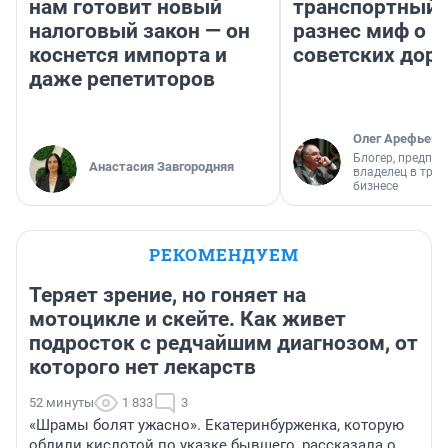
нам готовит новый
транспортный 
налоговый закон — он
разнес миф о 
коснется импорта и
советских доро
даже репетиторов
Олег Арефьев
Блогер, предпри
Анастасия Завгородняя
владелец в тра
бизнесе
РЕКОМЕНДУЕМ
Теряет зрение, но гоняет на
мотоцикле и скейте. Как живет
подросток с редчайшим диагнозом, от
которого нет лекарств
52 минуты
1 833
3
«Шрамы болят ужасно». Екатеринбурженка, которую
облили кислотой по указке бывшего, рассказала о