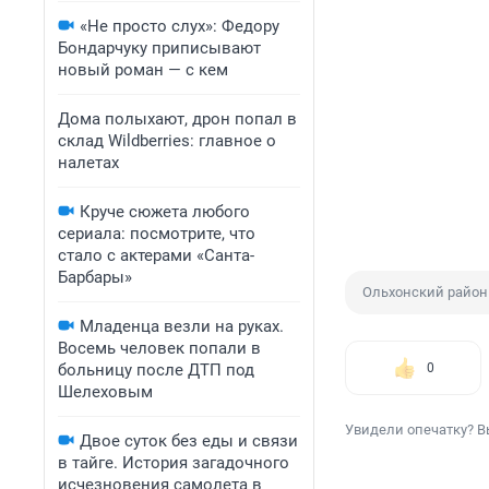
«Не просто слух»: Федору
Бондарчуку приписывают
новый роман — с кем
Дома полыхают, дрон попал в
склад Wildberries: главное о
налетах
Круче сюжета любого
сериала: посмотрите, что
стало с актерами «Санта-
Барбары»
Ольхонский район
Младенца везли на руках.
Восемь человек попали в
больницу после ДТП под
0
Шелеховым
Увидели опечатку? В
Двое суток без еды и связи
в тайге. История загадочного
исчезновения самолета в