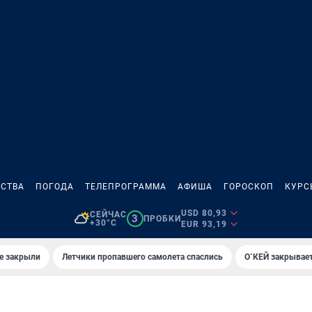
СТВА
ПОГОДА
ТЕЛЕПРОГРАММА
АФИША
ГОРОСКОП
КУРС
USD 80,93
СЕЙЧАС
3
ПРОБКИ
+30°C
EUR 93,19
е закрыли
Летчики пропавшего самолета спаслись
О`КЕЙ закрывает