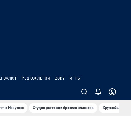
Ы ВАЛЮТ
РЕДКОЛЛЕГИЯ
ZODY
ИГРЫ
ся в Иркутске
Студия растяжки бросила клиентов
Крупнейшие про