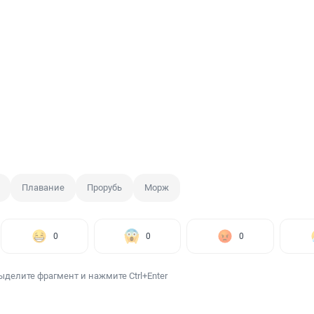
Плавание
Прорубь
Морж
0
0
0
ыделите фрагмент и нажмите Ctrl+Enter