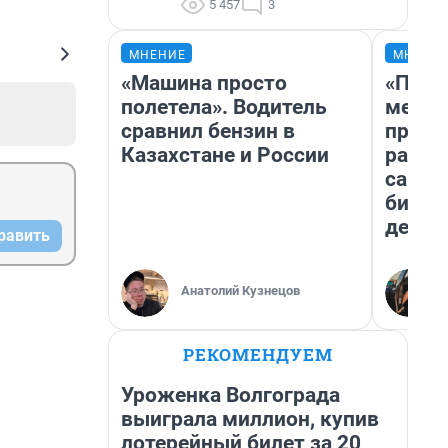
5 457
3
МНЕНИЕ
МНЕНИ
«Машина просто
«Поку
полетела». Водитель
мешке
сравнил бензин в
предп
Казахстане и России
расска
самом
бизне
дешев
равить
Анатолий Кузнецов
РЕКОМЕНДУЕМ
Уроженка Волгограда
выиграла миллион, купив
лотерейный билет за 20