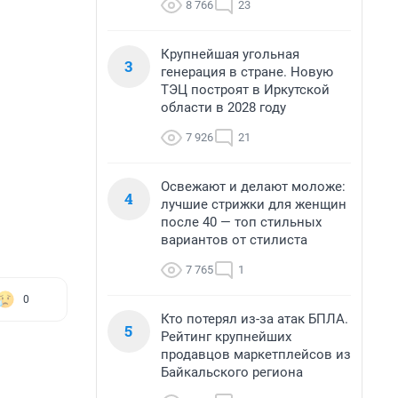
8 766
23
Крупнейшая угольная
3
генерация в стране. Новую
ТЭЦ построят в Иркутской
области в 2028 году
7 926
21
Освежают и делают моложе:
4
лучшие стрижки для женщин
после 40 — топ стильных
вариантов от стилиста
7 765
1
0
Кто потерял из-за атак БПЛА.
5
Рейтинг крупнейших
продавцов маркетплейсов из
Байкальского региона