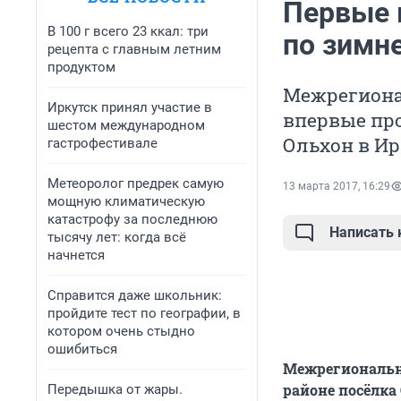
Первые 
В 100 г всего 23 ккал: три
по зимн
рецепта с главным летним
продуктом
Межрегиона
Иркутск принял участие в
впервые про
шестом международном
Ольхон в Ирк
гастрофестивале
Метеоролог предрек самую
13 марта 2017, 16:29
мощную климатическую
катастрофу за последнюю
Написать
тысячу лет: когда всё
начнется
Справится даже школьник:
пройдите тест по географии, в
котором очень стыдно
ошибиться
Межрегиональн
районе посёлка 
Передышка от жары.