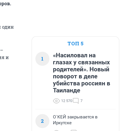
оров.
и один
ТОП 5
 –
«Насиловал на
ия и
1
глазах у связанных
родителей». Новый
поворот в деле
убийства россиян в
Таиланде
12 570
7
О`КЕЙ закрывается в
2
Иркутске