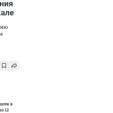
ния
кале
нию
ве
ошли в
по 12