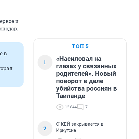
ервое и
снодар.
ТОП 5
е в
«Насиловал на
1
глазах у связанных
торая
родителей». Новый
поворот в деле
убийства россиян в
Таиланде
12 844
7
О`КЕЙ закрывается в
2
Иркутске