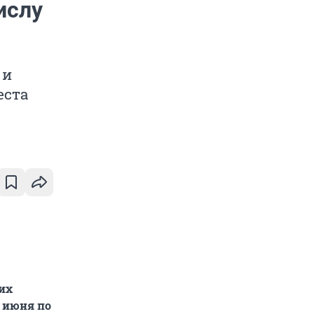
ислу
 и
еста
их
4 июня по