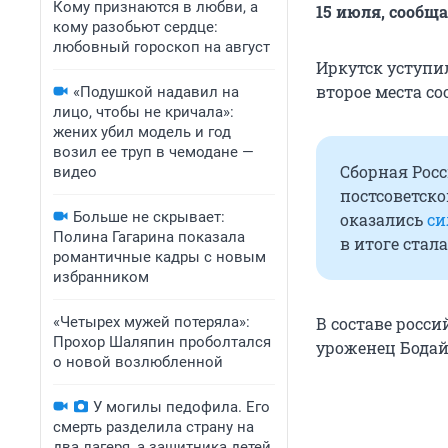
Кому признаются в любви, а
15 июля, сообщ
кому разобьют сердце:
любовный гороскоп на август
Иркутск уступил
второе места со
«Подушкой надавил на
лицо, чтобы не кричала»:
жених убил модель и год
возил ее труп в чемодане —
Сборная Росс
видео
постсоветско
Больше не скрывает:
оказались
си
Полина Гагарина показала
в итоге стал
романтичные кадры с новым
избранником
«Четырех мужей потеряла»:
В составе росс
Прохор Шаляпин проболтался
уроженец Бодай
о новой возлюбленной
У могилы педофила. Его
смерть разделила страну на
два лагеря, а защитника детей