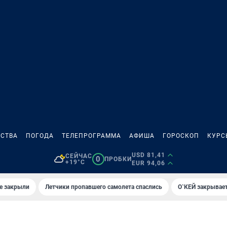
СТВА
ПОГОДА
ТЕЛЕПРОГРАММА
АФИША
ГОРОСКОП
КУРС
USD 81,41
СЕЙЧАС
0
ПРОБКИ
+19°C
EUR 94,06
е закрыли
Летчики пропавшего самолета спаслись
О`КЕЙ закрывает