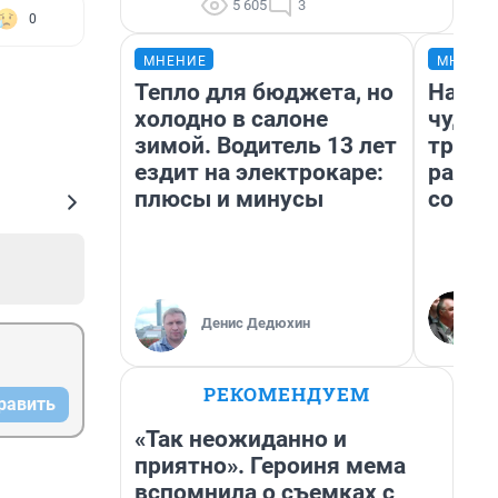
5 605
3
0
МНЕНИЕ
МНЕНИ
Тепло для бюджета, но
Насле
холодно в салоне
чудом
зимой. Водитель 13 лет
транс
ездит на электрокаре:
разне
плюсы и минусы
совет
Денис Дедюхин
РЕКОМЕНДУЕМ
равить
«Так неожиданно и
приятно». Героиня мема
вспомнила о съемках с