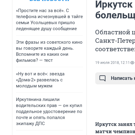
Иркутск 
«Простите нас за всё». С
болельщ
телефона исчезнувшей в тайге
семьи Усольцевых пришло
леденящее душу сообщение
Областной ц
Санкт-Петер
Эти фразы из советского кино
соответстве
вы говорите каждый день.
Вспомните из каких они
фильмов? — тест
19 июля 2018, 12:11
«Ну вот и всё»: звезда
Написать
«Дома-2» развелась с
молодым мужем
Иркутянина лишили
водительских прав — он купил
поддельное удостоверение по
почте и опять попался
экипажу ДПС
Иркутск занял 
матчи чемпиона