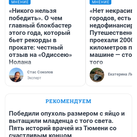
МНЕНИЕ
МНЕНИЕ
«Никого нельзя
«Нет некрасив
победить». О чем
городов, есть
главный блокбастер
недофинансиро
этого года, который
Путешественн
бьет рекорды в
проехали 2000
прокате: честный
километров по 
отзыв на «Одиссею»
машине — стои
Нолана
того
Стас Соколов
Екатерина Лит
Эксперт
РЕКОМЕНДУЕМ
Победили опухоль размером с яйцо и
вытащили младенца с того света.
Пять историй врачей из Тюмени со
счастливым концом