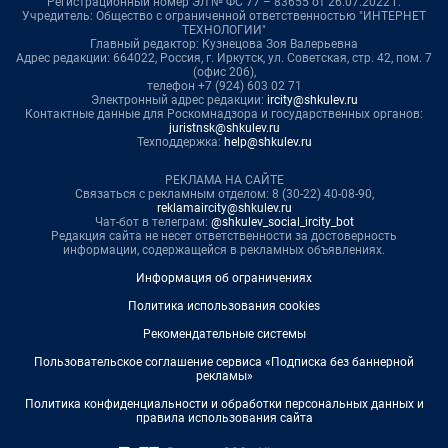
Регистрационный номер ЭЛ № ФС 77 – 83655 от 26.07.2022 г.
Учредитель: Общество с ограниченной ответственностью "ИНТЕРНЕТ
ТЕХНОЛОГИИ"
Главный редактор: Кузнецова Зоя Валерьевна
Адрес редакции: 664022, Россия, г. Иркутск, ул. Советская, стр. 42, пом. 7
(офис 206),
телефон +7 (924) 603 02 71
Электронный адрес редакции:
ircity@shkulev.ru
Контактные данные для Роскомнадзора и государственных органов:
juristnsk@shkulev.ru
Техподдержка:
help@shkulev.ru
РЕКЛАМА НА САЙТЕ
Связаться с рекламным отделом: 8 (30-22) 40-08-90,
reklamaircity@shkulev.ru
Чат-бот в телеграм:
@shkulev_social_ircity_bot
Редакция сайта не несет ответственности за достоверность
информации, содержащейся в рекламных объявлениях.
Информация об ограничениях
Политика использования cookies
Рекомендательные системы
Пользовательское соглашение сервиса «Подписка без баннерной
рекламы»
Политика конфиденциальности и обработки персональных данных и
правила использования сайта