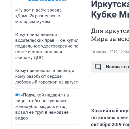
Иркутск
«Ну вот и всё»: звезда
Кубке М
«Дома-2» развелась с
молодым мужем
Для иркутск
Иркутянина лишили
Мира за всю
водительских прав — он купил
поддельное удостоверение по
почте и опять попался
18 августа 2019, 12:46
экипажу ДПС
Написать
Кому признаются в любви, а
кому разобьют сердце:
любовный гороскоп на август
«Подушкой надавил на
лицо, чтобы не кричала»:
жених убил модель и год
Хоккейный клуб
возил ее труп в чемодане —
по хоккею с мя
видео
октября 2019 го