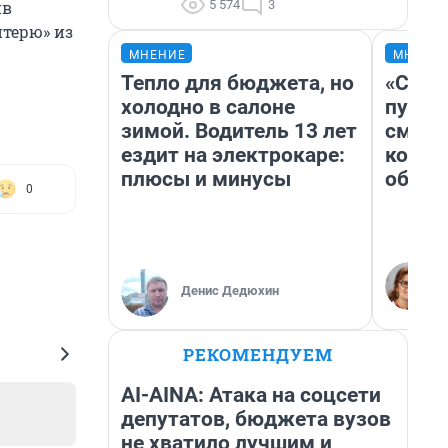
5 574
3
ив
йтерю» из
МНЕНИЕ
МНЕНИ
Тепло для бюджета, но
«Спут
холодно в салоне
пургу»
зимой. Водитель 13 лет
смерт
ездит на электрокаре:
котор
плюсы и минусы
обнар
0
Денис Дедюхин
РЕКОМЕНДУЕМ
AI-AINA: Атака на соцсети
депутатов, бюджета вузов
не хватило лучшим и