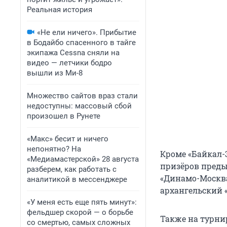
Реальная история
«Не ели ничего». Прибытие
в Бодайбо спасенного в тайге
экипажа Cessna сняли на
видео — летчики бодро
вышли из Ми-8
Множество сайтов враз стали
недоступны: массовый сбой
произошел в Рунете
«Макс» бесит и ничего
непонятно? На
Кроме «Байкал-
«Медиамастерской» 28 августа
призёров преды
разберем, как работать с
«Динамо-Москва
аналитикой в мессенджере
архангельский «
«У меня есть еще пять минут»:
фельдшер скорой — о борьбе
Также на турни
со смертью, самых сложных