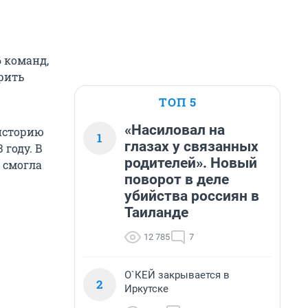
6 команд,
рить
ТОП 5
«Насиловал на
 историю
1
глазах у связанных
 году. В
родителей». Новый
е смогла
поворот в деле
убийства россиян в
Таиланде
12 785
7
О`КЕЙ закрывается в
2
Иркутске