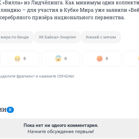
К «Вилла» из Лидчёпинга. Как минимум один коллект
ляндию – для участия в Кубке Мира уже заявили «Ве
серебряного призёра национального первенства.
 мира по бенди
ХК Байкал-Энергия
Хоккей с мячом
0
0
0
ыделите фрагмент и нажмите Ctrl+Enter
ИИ
0
Пока нет ни одного комментария.
Начните обсуждение первым!