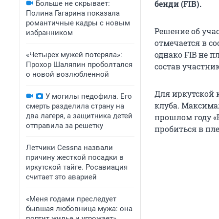
бенди (FIB).
Больше не скрывает:
Полина Гагарина показала
романтичные кадры с новым
Решение об учас
избранником
отмечается в со
однако FIB не 
«Четырех мужей потеряла»:
Прохор Шаляпин проболтался
состав участник
о новой возлюбленной
Для иркутской 
У могилы педофила. Его
клуба. Максимал
смерть разделила страну на
два лагеря, а защитника детей
прошлом году «
отправила за решетку
пробиться в пл
Летчики Cessna назвали
причину жесткой посадки в
иркутской тайге. Росавиация
считает это аварией
«Меня годами преследует
бывшая любовница мужа: она
портит жилье и угрожает».