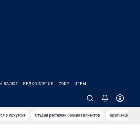
Ы ВАЛЮТ
РЕДКОЛЛЕГИЯ
ZODY
ИГРЫ
ся в Иркутске
Студия растяжки бросила клиентов
Крупнейшие про