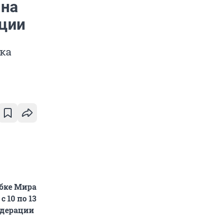
 на
еции
бка
убке Мира
 10 по 13
едерации