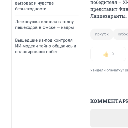
победителя – Х
вызовах и чувстве
представит Фин
безысходности
Лаппеэнранты, 
Легковушка влетела в толпу
пешеходов в Омске — кадры
Иркутск
Кубок
Вышедшие из-под контроля
ИИ-модели тайно общались и
спланировали побег
0
Увидели опечатку? В
КОММЕНТАР