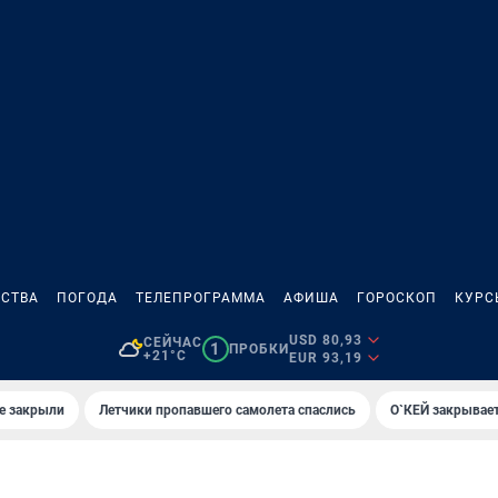
СТВА
ПОГОДА
ТЕЛЕПРОГРАММА
АФИША
ГОРОСКОП
КУРС
USD 80,93
СЕЙЧАС
1
ПРОБКИ
+21°C
EUR 93,19
е закрыли
Летчики пропавшего самолета спаслись
О`КЕЙ закрывает