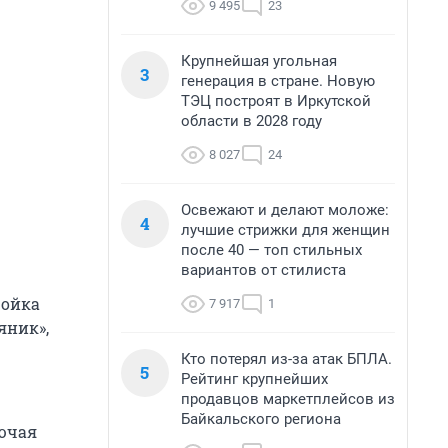
9 495
23
Крупнейшая угольная
3
генерация в стране. Новую
ТЭЦ построят в Иркутской
области в 2028 году
8 027
24
Освежают и делают моложе:
4
лучшие стрижки для женщин
после 40 — топ стильных
вариантов от стилиста
ройка
7 917
1
яник»,
Кто потерял из-за атак БПЛА.
5
Рейтинг крупнейших
продавцов маркетплейсов из
Байкальского региона
лючая