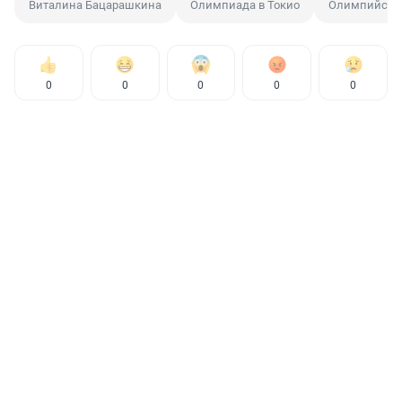
Виталина Бацарашкина
Олимпиада в Токио
Олимпийски
0
0
0
0
0