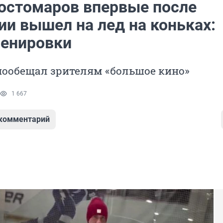
остомаров впервые после
ии вышел на лед на коньках:
ренировки
пообещал зрителям «большое кино»
1 667
 комментарий