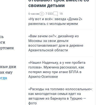
своими детьми
6 часов
7 033
19
«Ну вот и всё»: звезда «Дома-2»
развелась с молодым мужем
в
«Вам зачем он?»: дизайнер из
сь
Москвы за свои деньги
оги
восстанавливает дом в деревне
портсмен
Архангельской области
«Нашел Наденьку, а у нее пробита
жные дни
голова». Мужчина рассказал, как
как ему
потерял жену при атаке БПЛА в
Архипо-Осиповке
огда
«Расходы на топливо колоссальные»:
как многодетная семья едет на
автодоме из Барнаула в Турцию —
фото