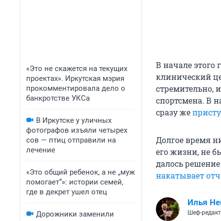
В начале этого
«Это не скажется на текущих
клинический це
проектах». Иркутская мэрия
стремительно, 
прокомментировала дело о
банкротстве УКСа
спортсмена. В 
сразу же
присту
В Иркутске у уличных
фотографов изъяли четырех
Долгое время н
сов — птиц отправили на
лечение
его жизни, не б
далось решение 
«Это общий ребенок, а не „муж
накатывает от
помогает“»: истории семей,
где в декрет ушел отец
Илья Не
Шеф-редакт
Дорожники заменили