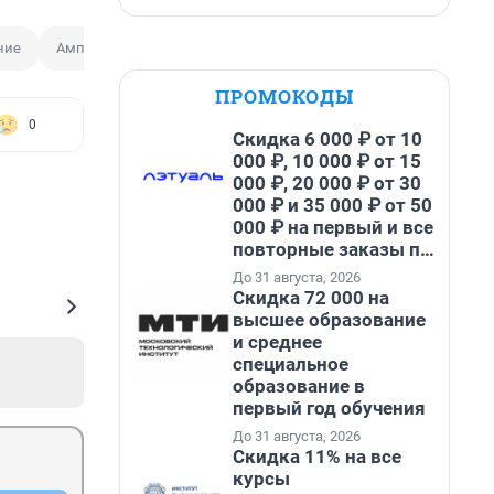
ние
Ампутация
Тренировка
Лед
Олимпийский чемпи
ПРОМОКОДЫ
0
Скидка 6 000 ₽ от 10
000 ₽, 10 000 ₽ от 15
000 ₽, 20 000 ₽ от 30
000 ₽ и 35 000 ₽ от 50
000 ₽ на первый и все
повторные заказы по
промокоду НАБЕРИ
До 31 августа, 2026
Скидка 72 000 на
высшее образование
и среднее
специальное
образование в
первый год обучения
До 31 августа, 2026
Скидка 11% на все
курсы