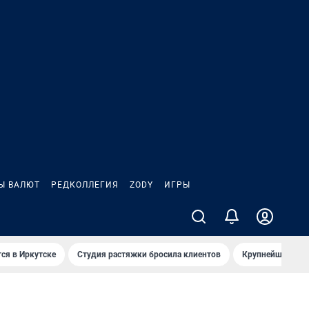
Ы ВАЛЮТ
РЕДКОЛЛЕГИЯ
ZODY
ИГРЫ
ся в Иркутске
Студия растяжки бросила клиентов
Крупнейшие про