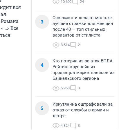
о
10 602
24
видит вся
рая
Освежают и делают моложе:
а Романа
3
лучшие стрижки для женщин
...> Все
после 40 — топ стильных
ться.
вариантов от стилиста
8 514
2
Кто потерял из-за атак БПЛА.
4
Рейтинг крупнейших
продавцов маркетплейсов из
Байкальского региона
5 958
3
Иркутянина оштрафовали за
5
отказ от службы в армии и
театре
4 824
3