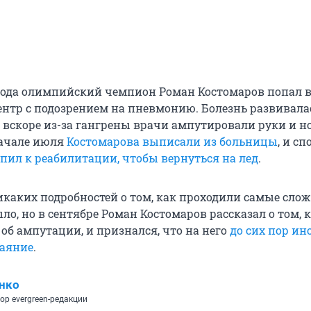
 года олимпийский чемпион Роман Костомаров попал 
нтр с подозрением на пневмонию. Болезнь развивала
и вскоре из-за гангрены врачи ампутировали руки и н
начале июля
Костомарова выписали из больницы
, и с
пил к реабилитации, чтобы вернуться на лед
.
икаких подробностей о том, как проходили самые сло
ыло, но в сентябре Роман Костомаров рассказал о том, 
об ампутации, и признался, что на него
до сих пор ин
чаяние
.
нко
ор evergreen-редакции