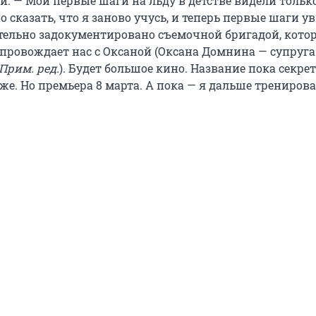
й. — Мои первые шаги на льду в детстве видели тольк
 сказать, что я заново учусь, и теперь первые шаги у
ательно задокументировано съемочной бригадой, кото
провождает нас с Оксаной (Оксана Домнина — супруг
Прим. ред.
). Будет большое кино. Название пока секрет <
же. Но премьера 8 марта. А пока — я дальше тренирова