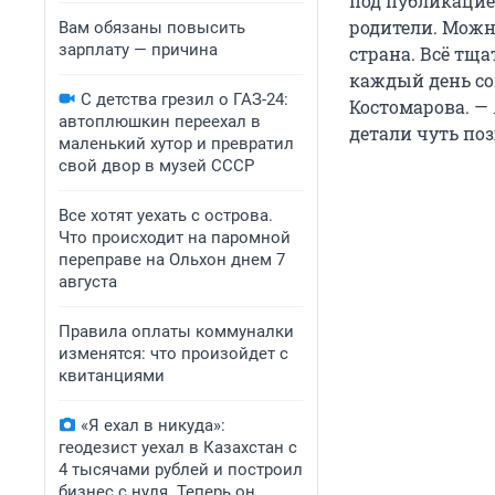
под публикацие
родители. Можно
Вам обязаны повысить
зарплату — причина
страна. Всё тщ
каждый день со
С детства грезил о ГАЗ-24:
Костомарова. —
автоплюшкин переехал в
детали чуть поз
маленький хутор и превратил
свой двор в музей СССР
Все хотят уехать с острова.
Что происходит на паромной
переправе на Ольхон днем 7
августа
Правила оплаты коммуналки
изменятся: что произойдет с
квитанциями
«Я ехал в никуда»:
геодезист уехал в Казахстан с
4 тысячами рублей и построил
бизнес с нуля. Теперь он