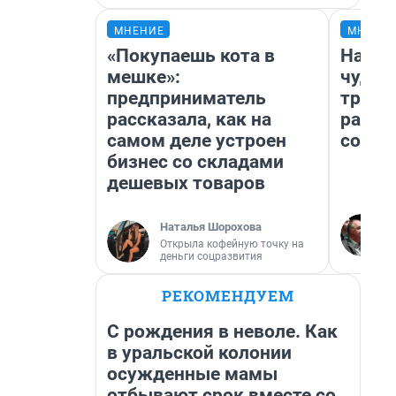
МНЕНИЕ
МНЕНИ
«Покупаешь кота в
Насле
мешке»:
чудом
предприниматель
транс
рассказала, как на
разне
самом деле устроен
совет
бизнес со складами
дешевых товаров
Наталья Шорохова
Открыла кофейную точку на
деньги соцразвития
РЕКОМЕНДУЕМ
С рождения в неволе. Как
в уральской колонии
осужденные мамы
отбывают срок вместе со