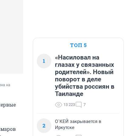
ТОП 5
«Насиловал на
1
глазах у связанных
родителей». Новый
поворот в деле
убийства россиян в
на на 
Таиланде
первые
13 223
7
О`КЕЙ закрывается в
2
Иркутске
омаров