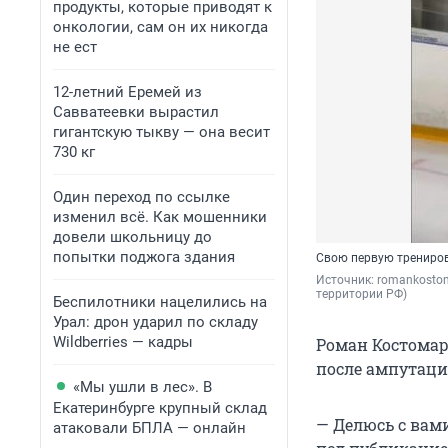
продукты, которые приводят к
онкологии, сам он их никогда
не ест
12-летний Еремей из
Савватеевки вырастил
гигантскую тыкву — она весит
730 кг
Один переход по ссылке
изменил всё. Как мошенники
довели школьницу до
попытки поджога здания
Свою первую тренировк
Источник: 
romankostom
территории РФ)
Беспилотники нацелились на
Урал: дрон ударил по складу
Wildberries — кадры
Роман Костомаро
после ампутаци
«Мы ушли в лес». В
Екатеринбурге крупный склад
— Делюсь с вам
атаковали БПЛА — онлайн