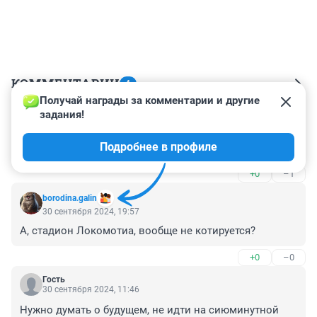
КОММЕНТАРИИ
4
Получай награды за комментарии и другие 
задания!
Гость
30 сентября 2024, 23:16
Подробнее в профиле
А у нас в Иркутске и концертного зала нет.
+0
–1
borodina.galin
30 сентября 2024, 19:57
А, стадион Локомотиа, вообще не котируется?
+0
–0
Гость
30 сентября 2024, 11:46
Нужно думать о будущем, не идти на сиюминутной 