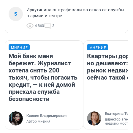
Иркутянина оштрафовали за отказ от службы
5
в армии и театре
4 860
3
МНЕНИЕ
МНЕНИЕ
Мой банк меня
Квартиры дор
бережет. Журналист
но дешевеют: 
хотела снять 200
рынок недвиж
тысяч, чтобы погасить
сейчас такой 
кредит, — к ней домой
приехала служба
безопасности
Екатерина Торо
Ксения Владимирская
директор агентс
Автор мнения
недвижимости