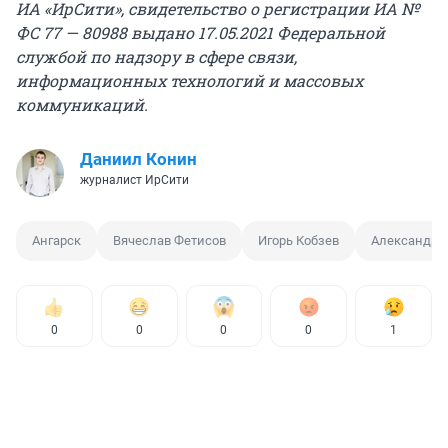
ИА «ИрСити», свидетельство о регистрации ИА №
ФС 77 — 80988 выдано 17.05.2021 Федеральной
службой по надзору в сфере связи,
информационных технологий и массовых
коммуникаций.
Даниил Конин
журналист ИрСити
Ангарск
Вячеслав Фетисов
Игорь Кобзев
Александр 
0
0
0
0
1