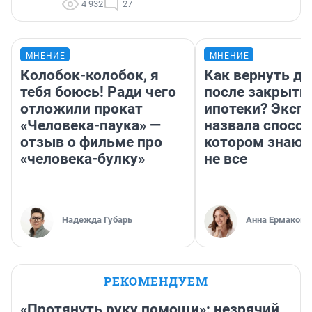
4 932
27
МНЕНИЕ
МНЕНИЕ
Колобок-колобок, я
Как вернуть де
тебя боюсь! Ради чего
после закрыти
отложили прокат
ипотеки? Эксп
«Человека-паука» —
назвала способ
отзыв о фильме про
котором знают
«человека-булку»
не все
Надежда Губарь
Анна Ермакова
РЕКОМЕНДУЕМ
«Протянуть руку помощи»: незрячий