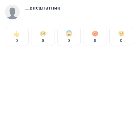
__внештатник
0
0
0
0
0