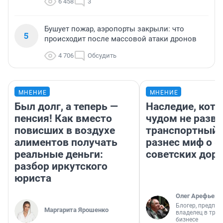
6 458
3
Бушует пожар, аэропорты закрыли: что
5
происходит после массовой атаки дронов
4 706
Обсудить
МНЕНИЕ
МНЕНИЕ
Был долг, а теперь —
Наследие, кото
пенсия! Как вместо
чудом не разва
повисших в воздухе
транспортный 
алиментов получать
разнес миф о 
реальные деньги:
советских доро
разбор иркутского
юриста
Олег Арефьев
Блогер, предпри
Маргарита Ярошенко
владелец в тра
бизнесе