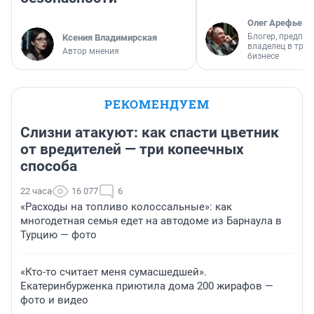
Олег Арефьев
Блогер, предпри
Ксения Владимирская
владелец в тра
Автор мнения
бизнесе
РЕКОМЕНДУЕМ
Слизни атакуют: как спасти цветник
от вредителей — три копеечных
способа
22 часа
16 077
6
«Расходы на топливо колоссальные»: как
многодетная семья едет на автодоме из Барнаула в
Турцию — фото
«Кто-то считает меня сумасшедшей».
Екатеринбурженка приютила дома 200 жирафов —
фото и видео