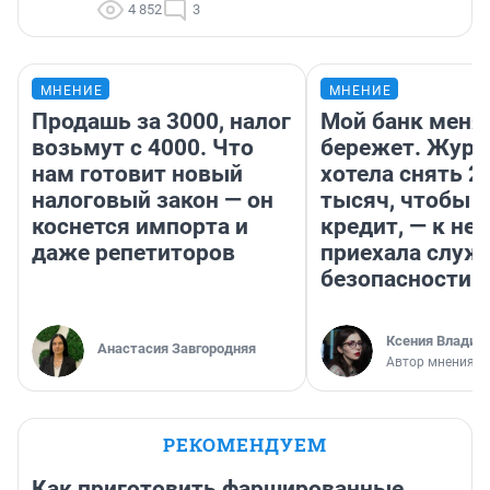
4 852
3
МНЕНИЕ
МНЕНИЕ
Продашь за 3000, налог
Мой банк меня
возьмут с 4000. Что
бережет. Журн
нам готовит новый
хотела снять 2
налоговый закон — он
тысяч, чтобы п
коснется импорта и
кредит, — к не
даже репетиторов
приехала служ
безопасности
Ксения Владим
Анастасия Завгородняя
Автор мнения
РЕКОМЕНДУЕМ
Как приготовить фаршированные