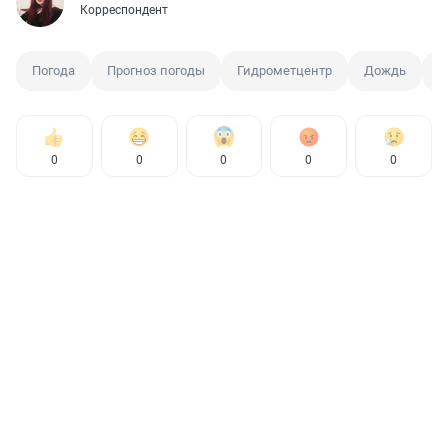
Корреспондент
Погода
Прогноз погоды
Гидрометцентр
Дождь
Ж
0
0
0
0
0