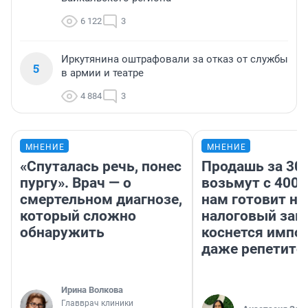
6 122
3
Иркутянина оштрафовали за отказ от службы
5
в армии и театре
4 884
3
МНЕНИЕ
МНЕНИЕ
«Спуталась речь, понес
Продашь за 300
пургу». Врач — о
возьмут с 4000
смертельном диагнозе,
нам готовит н
который сложно
налоговый зако
обнаружить
коснется импор
даже репетито
Ирина Волкова
Главврач клиники