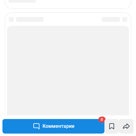
Чат-бот в телеграм:
@shkulev_social_ircity_bot
Редакция сайта не несет ответственности за достоверность
информации, содержащейся в рекламных объявлениях.
Информация об ограничениях
Политика использования cookies
Рекомендательные системы
Пользовательское соглашение сервиса «Подписка без баннерной
рекламы»
Политика конфиденциальности и обработки персональных данных и
правила использования сайта
© ООО «Сеть городских порталов»
© ООО «Интернет Технологии»
0
Комментарии