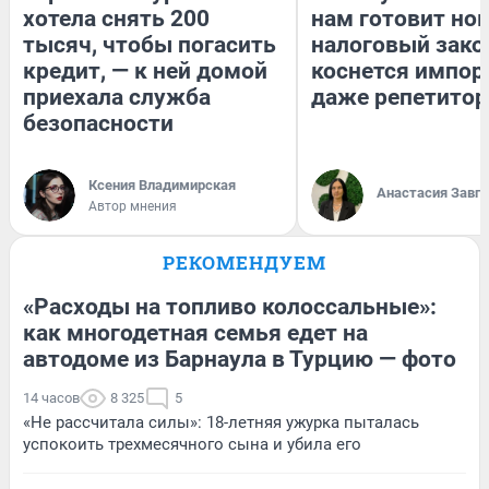
хотела снять 200
нам готовит но
тысяч, чтобы погасить
налоговый зако
кредит, — к ней домой
коснется импор
приехала служба
даже репетитор
безопасности
Ксения Владимирская
Анастасия Завг
Автор мнения
РЕКОМЕНДУЕМ
«Расходы на топливо колоссальные»:
как многодетная семья едет на
автодоме из Барнаула в Турцию — фото
14 часов
8 325
5
«Не рассчитала силы»: 18-летняя ужурка пыталась
успокоить трехмесячного сына и убила его