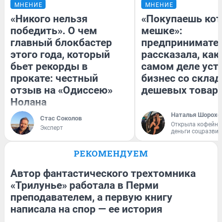
МНЕНИЕ
МНЕНИЕ
«Никого нельзя
«Покупаешь кот
победить». О чем
мешке»:
главный блокбастер
предпринимате
этого года, который
рассказала, как
бьет рекорды в
самом деле уст
прокате: честный
бизнес со скла
отзыв на «Одиссею»
дешевых товар
Нолана
Наталья Шорохо
Стас Соколов
Открыла кофейну
Эксперт
деньги соцразви
РЕКОМЕНДУЕМ
Автор фантастического трехтомника
«Трилунье» работала в Перми
преподавателем, а первую книгу
написала на спор — ее история