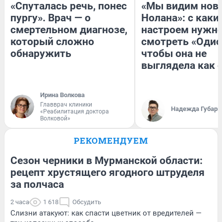
«Спуталась речь, понес
«Мы видим нов
пургу». Врач — о
Нолана»: с каки
смертельном диагнозе,
настроем нужн
который сложно
смотреть «Одис
обнаружить
чтобы она не
выглядела как 
Ирина Волкова
Главврач клиники
Надежда Губарь
«Реабилитация доктора
Волковой»
РЕКОМЕНДУЕМ
Сезон черники в Мурманской области:
рецепт хрустящего ягодного штруделя
за полчаса
2 часа
1 618
Обсудить
Слизни атакуют: как спасти цветник от вредителей —