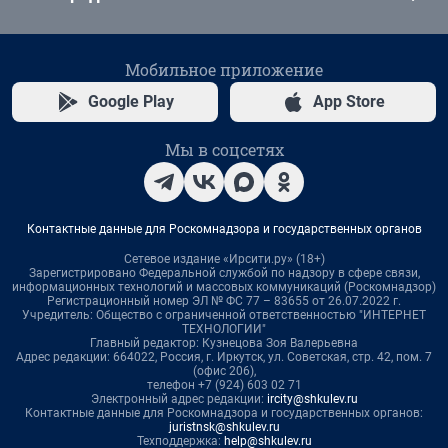
Мобильное приложение
Google Play
App Store
Мы в соцсетях
Контактные данные для Роскомнадзора и государственных органов
Сетевое издание «Ирсити.ру» (18+)
Зарегистрировано Федеральной службой по надзору в сфере связи,
информационных технологий и массовых коммуникаций (Роскомнадзор)
Регистрационный номер ЭЛ № ФС 77 – 83655 от 26.07.2022 г.
Учредитель: Общество с ограниченной ответственностью "ИНТЕРНЕТ
ТЕХНОЛОГИИ"
Главный редактор: Кузнецова Зоя Валерьевна
Адрес редакции: 664022, Россия, г. Иркутск, ул. Советская, стр. 42, пом. 7
(офис 206),
телефон +7 (924) 603 02 71
Электронный адрес редакции:
ircity@shkulev.ru
Контактные данные для Роскомнадзора и государственных органов:
juristnsk@shkulev.ru
Техподдержка:
help@shkulev.ru