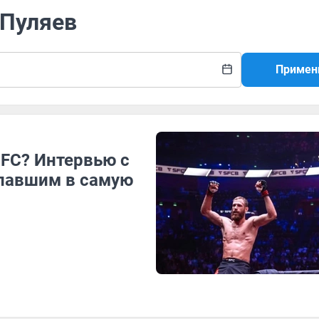
 Пуляев
Примен
UFC? Интервью с
павшим в самую