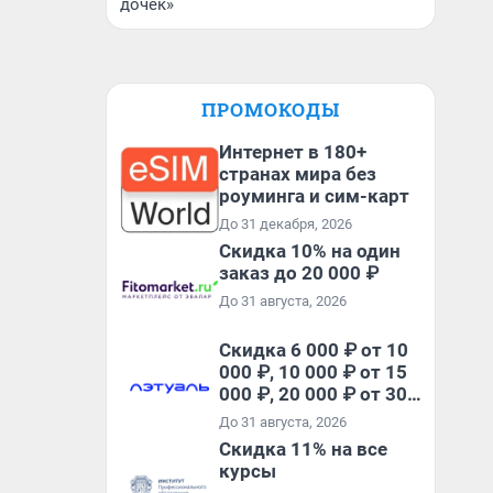
дочек»
ПРОМОКОДЫ
Интернет в 180+
странах мира без
роуминга и сим-карт
До 31 декабря, 2026
Скидка 10% на один
заказ до 20 000 ₽
До 31 августа, 2026
Скидка 6 000 ₽ от 10
000 ₽, 10 000 ₽ от 15
000 ₽, 20 000 ₽ от 30
000 ₽ и 35 000 ₽ от 50
До 31 августа, 2026
000 ₽ на первый и все
Скидка 11% на все
повторные заказы по
курсы
промокоду НАБЕРИ