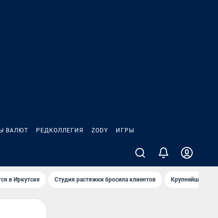
Ы ВАЛЮТ
РЕДКОЛЛЕГИЯ
ZODY
ИГРЫ
ся в Иркутске
Студия растяжки бросила клиентов
Крупнейшие про