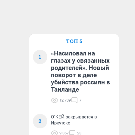
ТОП 5
«Насиловал на
1
глазах у связанных
родителей». Новый
поворот в деле
убийства россиян в
Таиланде
12 739
7
О`КЕЙ закрывается в
2
Иркутске
9 367
23