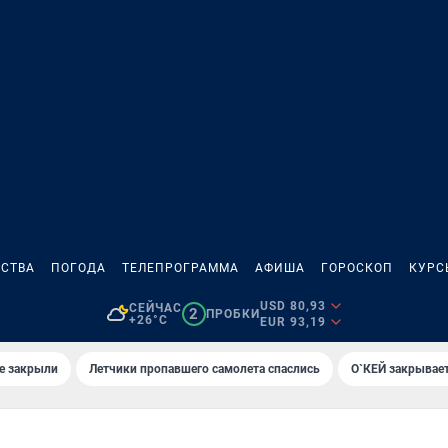
СТВА
ПОГОДА
ТЕЛЕПРОГРАММА
АФИША
ГОРОСКОП
КУРС
USD 80,93
СЕЙЧАС
2
ПРОБКИ
+26°C
EUR 93,19
е закрыли
Летчики пропавшего самолета спаслись
О`КЕЙ закрывает