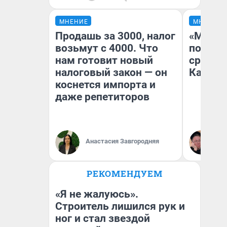
МНЕНИЕ
МНЕНИЕ
Продашь за 3000, налог
«Машин
возьмут с 4000. Что
полете
нам готовит новый
сравни
налоговый закон — он
Казахс
коснется импорта и
даже репетиторов
Анастасия Завгородняя
Ан
РЕКОМЕНДУЕМ
«Я не жалуюсь».
Строитель лишился рук и
ног и стал звездой