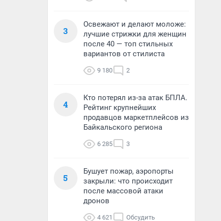
Освежают и делают моложе:
3
лучшие стрижки для женщин
после 40 — топ стильных
вариантов от стилиста
9 180
2
Кто потерял из-за атак БПЛА.
4
Рейтинг крупнейших
продавцов маркетплейсов из
Байкальского региона
6 285
3
Бушует пожар, аэропорты
5
закрыли: что происходит
после массовой атаки
дронов
4 621
Обсудить