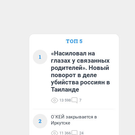
ТОП 5
«Насиловал на
1
глазах у связанных
родителей». Новый
поворот в деле
убийства россиян в
Таиланде
13 598
7
О`КЕЙ закрывается в
2
Иркутске
11 366
24