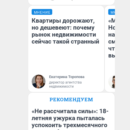
МНЕНИЕ
МНЕНИЕ
Квартиры дорожают,
«Мы ви
но дешевеют: почему
Нолана
рынок недвижимости
настро
сейчас такой странный
смотре
чтобы 
выгляд
Екатерина Торопова
На
директор агентства
недвижимости
РЕКОМЕНДУЕМ
«Не рассчитала силы»: 18-
летняя ужурка пыталась
успокоить трехмесячного