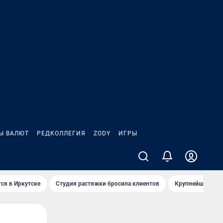
Ы ВАЛЮТ
РЕДКОЛЛЕГИЯ
ZODY
ИГРЫ
ся в Иркутске
Студия растяжки бросила клиентов
Крупнейшие про