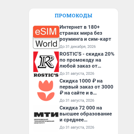
ПРОМОКОДЫ
Интернет в 180+
странах мира без
роуминга и сим-карт
До 31 декабря, 2026
ROSTIC'S - скидка 20%
по промокоду на
любой заказ от
3199₽!
До 31 августа, 2026
Скидка 1000 ₽ на
первый заказ от 3000
₽ на сайте и в
приложении
До 31 августа, 2026
Скидка 72 000 на
высшее образование
и среднее
специальное
До 31 августа, 2026
образование в