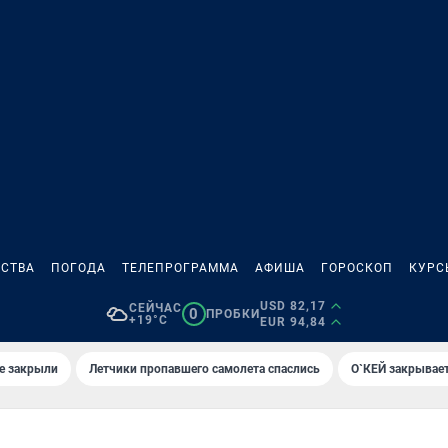
СТВА
ПОГОДА
ТЕЛЕПРОГРАММА
АФИША
ГОРОСКОП
КУРС
USD 82,17
СЕЙЧАС
0
ПРОБКИ
+19°C
EUR 94,84
е закрыли
Летчики пропавшего самолета спаслись
О`КЕЙ закрывает