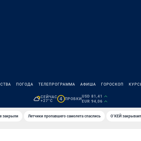
СТВА
ПОГОДА
ТЕЛЕПРОГРАММА
АФИША
ГОРОСКОП
КУРС
USD 81,41
СЕЙЧАС
4
ПРОБКИ
+27°C
EUR 94,06
е закрыли
Летчики пропавшего самолета спаслись
О`КЕЙ закрывает