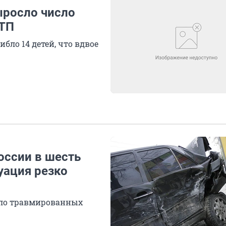
ыросло число
ДТП
ибло 14 детей, что вдвое
оссии в шесть
уация резко
исло травмированных