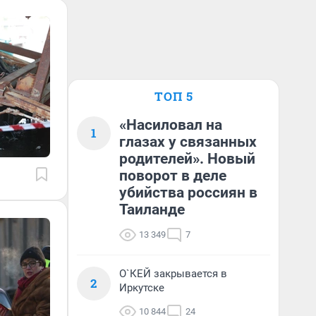
ТОП 5
«Насиловал на
1
глазах у связанных
родителей». Новый
поворот в деле
убийства россиян в
Таиланде
13 349
7
О`КЕЙ закрывается в
2
Иркутске
10 844
24