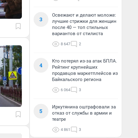
Освежают и делают моложе:
3
лучшие стрижки для женщин
после 40 — топ стильных
вариантов от стилиста
8 647
2
Кто потерял из-за атак БПЛА.
4
Рейтинг крупнейших
продавцов маркетплейсов из
Байкальского региона
6 064
3
Иркутянина оштрафовали за
5
отказ от службы в армии и
театре
4 861
3