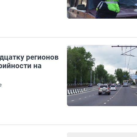
адцатку регионов
рийности на
е