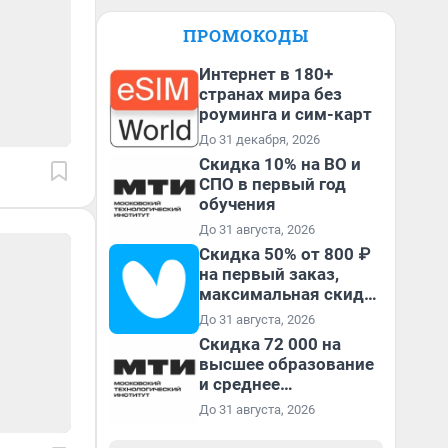
ПРОМОКОДЫ
Интернет в 180+
странах мира без
роуминга и сим-карт
До 31 декабря, 2026
Скидка 10% на ВО и
СПО в первый год
обучения
До 31 августа, 2026
Скидка 50% от 800 ₽
на первый заказ,
максимальная скидка
600 ₽
До 31 августа, 2026
Скидка 72 000 на
высшее образование
и среднее
специальное
До 31 августа, 2026
образование в
первый год обучения