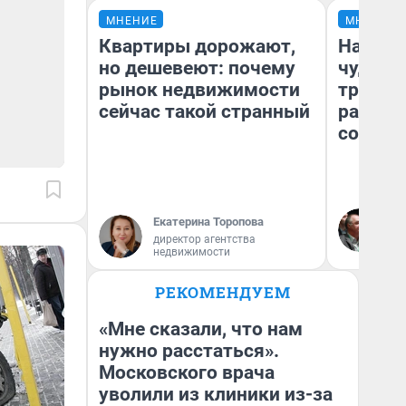
МНЕНИЕ
МНЕНИЕ
Квартиры дорожают,
Наслед
но дешевеют: почему
чудом 
рынок недвижимости
трансп
сейчас такой странный
разнес
советс
Ол
Екатерина Торопова
Бл
директор агентства
вл
недвижимости
би
РЕКОМЕНДУЕМ
«Мне сказали, что нам
нужно расстаться».
Московского врача
уволили из клиники из-за