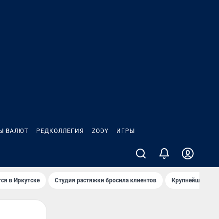
Ы ВАЛЮТ
РЕДКОЛЛЕГИЯ
ZODY
ИГРЫ
ся в Иркутске
Студия растяжки бросила клиентов
Крупнейшие про