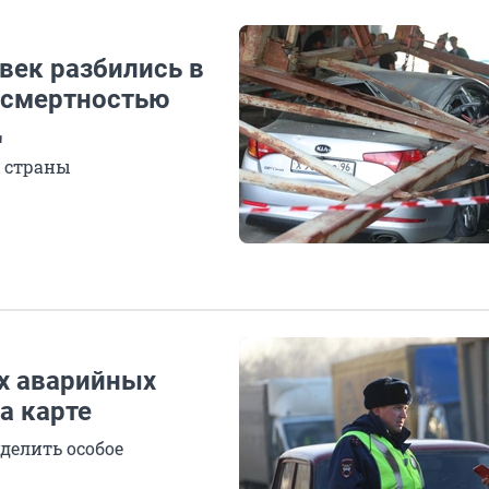
век разбились в
о смертностью
Д
х страны
х аварийных
а карте
делить особое