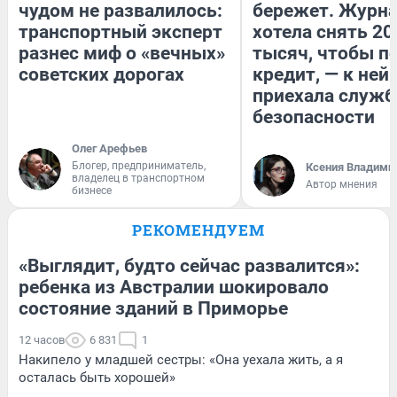
чудом не развалилось:
бережет. Журн
транспортный эксперт
хотела снять 20
разнес миф о «вечных»
тысяч, чтобы п
советских дорогах
кредит, — к ней
приехала служб
безопасности
Олег Арефьев
Блогер, предприниматель,
Ксения Владими
владелец в транспортном
Автор мнения
бизнесе
РЕКОМЕНДУЕМ
«Выглядит, будто сейчас развалится»:
ребенка из Австралии шокировало
состояние зданий в Приморье
12 часов
6 831
1
Накипело у младшей сестры: «Она уехала жить, а я
осталась быть хорошей»