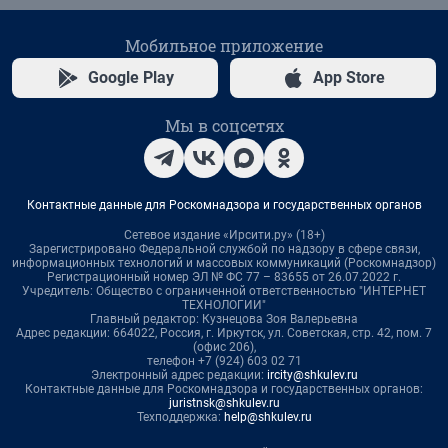
Мобильное приложение
Google Play
App Store
Мы в соцсетях
Контактные данные для Роскомнадзора и государственных органов
Сетевое издание «Ирсити.ру» (18+)
Зарегистрировано Федеральной службой по надзору в сфере связи,
информационных технологий и массовых коммуникаций (Роскомнадзор)
Регистрационный номер ЭЛ № ФС 77 – 83655 от 26.07.2022 г.
Учредитель: Общество с ограниченной ответственностью "ИНТЕРНЕТ
ТЕХНОЛОГИИ"
Главный редактор: Кузнецова Зоя Валерьевна
Адрес редакции: 664022, Россия, г. Иркутск, ул. Советская, стр. 42, пом. 7
(офис 206),
телефон +7 (924) 603 02 71
Электронный адрес редакции:
ircity@shkulev.ru
Контактные данные для Роскомнадзора и государственных органов:
juristnsk@shkulev.ru
Техподдержка:
help@shkulev.ru