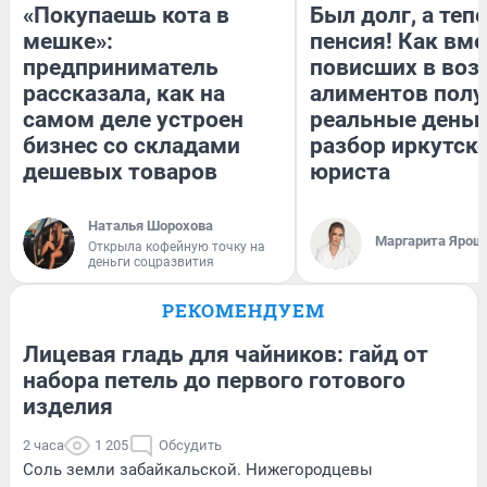
«Покупаешь кота в
Был долг, а теп
мешке»:
пенсия! Как вм
предприниматель
повисших в воз
рассказала, как на
алиментов полу
самом деле устроен
реальные деньг
бизнес со складами
разбор иркутск
дешевых товаров
юриста
Наталья Шорохова
Маргарита Ярош
Открыла кофейную точку на
деньги соцразвития
РЕКОМЕНДУЕМ
Лицевая гладь для чайников: гайд от
набора петель до первого готового
изделия
2 часа
1 205
Обсудить
Соль земли забайкальской. Нижегородцевы