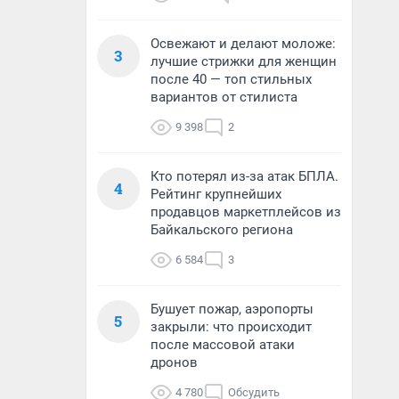
Освежают и делают моложе:
3
лучшие стрижки для женщин
после 40 — топ стильных
вариантов от стилиста
9 398
2
Кто потерял из-за атак БПЛА.
4
Рейтинг крупнейших
продавцов маркетплейсов из
Байкальского региона
6 584
3
Бушует пожар, аэропорты
5
закрыли: что происходит
после массовой атаки
дронов
4 780
Обсудить