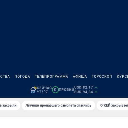
СТВА
ПОГОДА
ТЕЛЕПРОГРАММА
АФИША
ГОРОСКОП
КУРС
USD 82,17
СЕЙЧАС
0
ПРОБКИ
+17°C
EUR 94,84
е закрыли
Летчики пропавшего самолета спаслись
О`КЕЙ закрывает