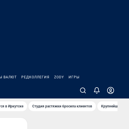
Ы ВАЛЮТ
РЕДКОЛЛЕГИЯ
ZODY
ИГРЫ
ся в Иркутске
Студия растяжки бросила клиентов
Крупнейшие про