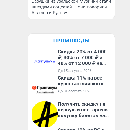
Бабушки из уральской глубинки стали
звездами соцсетей — они покорили
Агутина и Бузову
ПРОМОКОДЫ
Скидка 20% от 4 000
₽, 30% от 7 000 ₽ и
40% от 12 000 ₽ на
первый и все
До 15 августа, 2026
повторные заказы по
Скидка 11% на все
промокоду ТРЕНД
курсы английского
До 31 августа, 2026
Получить скидку на
первую и повторную
покупку билетов на
Яндекс Афише