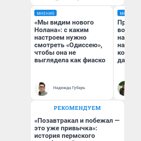
МНЕНИЕ
МНЕНИЕ
«Мы видим нового
Продаш
Нолана»: с каким
возьмут
настроем нужно
нам го
смотреть «Одиссею»,
налого
чтобы она не
коснет
выглядела как фиаско
даже р
Надежда Губарь
Ан
РЕКОМЕНДУЕМ
«Позавтракал и побежал —
это уже привычка»:
история пермского