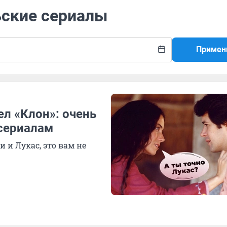
ьские сериалы
Примен
ел «Клон»: очень
сериалам
и и Лукас, это вам не