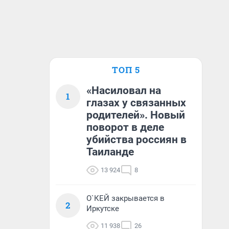
ТОП 5
«Насиловал на
1
глазах у связанных
родителей». Новый
поворот в деле
убийства россиян в
Таиланде
13 924
8
О`КЕЙ закрывается в
2
Иркутске
11 938
26