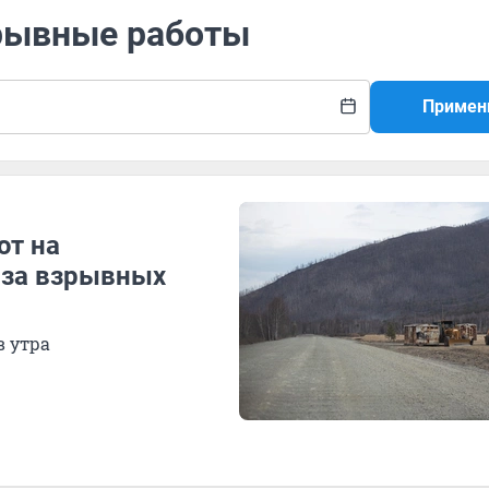
зрывные работы
Примен
ют на
-за взрывных
в утра