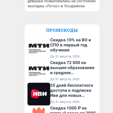
девушка пожаловалась на состояние
экопарка «Лотос» в Уссурийске
ПРОМОКОДЫ
Скидка 10% на ВО и
СПО в первый год
обучения
До 31 августа, 2026
Скидка 72 000 на
высшее образование
и среднее
специальное
До 31 августа, 2026
образование в
35 дней бесплатного
первый год обучения
доступа к подписке
Иви для новых
пользователей
До 31 августа, 2026
Скидка 1000 ₽ на