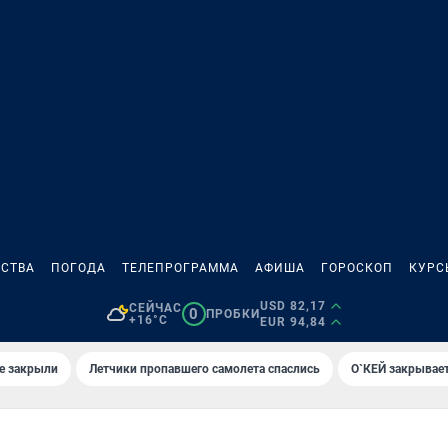
СТВА
ПОГОДА
ТЕЛЕПРОГРАММА
АФИША
ГОРОСКОП
КУРС
USD 82,17
СЕЙЧАС
0
ПРОБКИ
+16°C
EUR 94,84
е закрыли
Летчики пропавшего самолета спаслись
О`КЕЙ закрывает