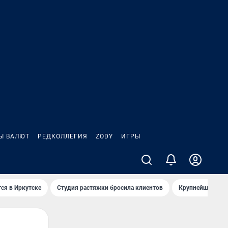
Ы ВАЛЮТ
РЕДКОЛЛЕГИЯ
ZODY
ИГРЫ
ся в Иркутске
Студия растяжки бросила клиентов
Крупнейшие про