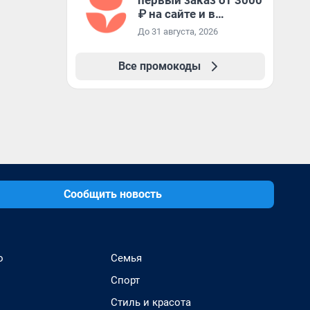
первый заказ от 3000
₽ на сайте и в
приложении
До 31 августа, 2026
Все промокоды
Сообщить новость
о
Семья
Спорт
Стиль и красота