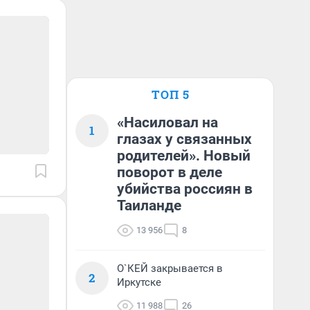
ТОП 5
«Насиловал на
1
глазах у связанных
родителей». Новый
поворот в деле
убийства россиян в
Таиланде
13 956
8
О`КЕЙ закрывается в
2
Иркутске
11 988
26