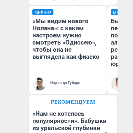
МНЕНИЕ
МНЕНИЕ
«Мы видим нового
Был дол
Нолана»: с каким
пенсия
настроем нужно
повисш
смотреть «Одиссею»,
алимен
чтобы она не
реальн
выглядела как фиаско
разбор
юриста
Надежда Губарь
Ма
РЕКОМЕНДУЕМ
«Нам не хотелось
популярности». Бабушки
из уральской глубинки