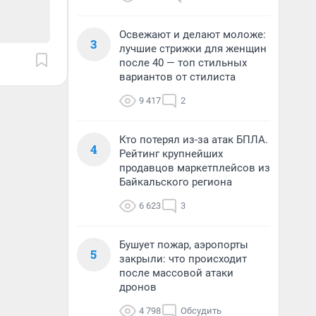
Освежают и делают моложе:
3
лучшие стрижки для женщин
после 40 — топ стильных
вариантов от стилиста
9 417
2
Кто потерял из-за атак БПЛА.
4
Рейтинг крупнейших
продавцов маркетплейсов из
Байкальского региона
6 623
3
Бушует пожар, аэропорты
5
закрыли: что происходит
после массовой атаки
дронов
4 798
Обсудить