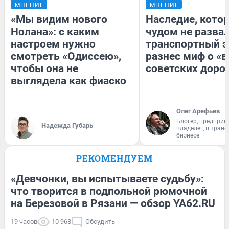
МНЕНИЕ
МНЕНИЕ
«Мы видим нового
Наследие, кото
Нолана»: с каким
чудом не разва
настроем нужно
транспортный э
смотреть «Одиссею»,
разнес миф о «
чтобы она не
советских доро
выглядела как фиаско
Олег Арефьев
Блогер, предприн
Надежда Губарь
владелец в тран
бизнесе
РЕКОМЕНДУЕМ
«Девчонки, вы испытываете судьбу»:
что творится в подпольной рюмочной
на Березовой в Рязани — обзор YA62.RU
19 часов
10 968
Обсудить