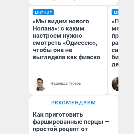
МНЕНИЕ
МНЕНИЕ
«Мы видим нового
«Покуп
Нолана»: с каким
мешке»
настроем нужно
предпр
смотреть «Одиссею»,
рассказ
чтобы она не
самом 
выглядела как фиаско
бизнес
дешевы
На
Надежда Губарь
От
де
РЕКОМЕНДУЕМ
Как приготовить
фаршированные перцы —
простой рецепт от