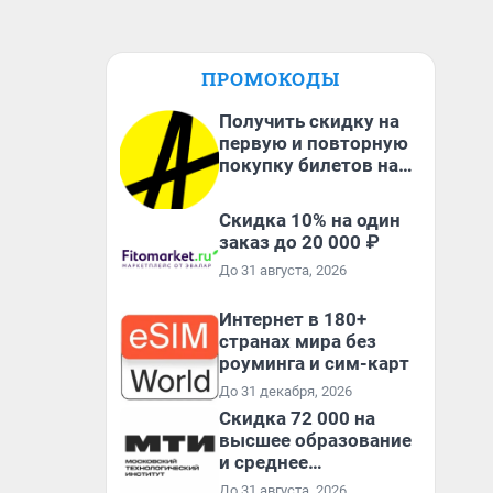
ПРОМОКОДЫ
Получить скидку на
первую и повторную
покупку билетов на
Яндекс Афише
Скидка 10% на один
заказ до 20 000 ₽
До 31 августа, 2026
Интернет в 180+
странах мира без
роуминга и сим-карт
До 31 декабря, 2026
Скидка 72 000 на
высшее образование
и среднее
специальное
До 31 августа, 2026