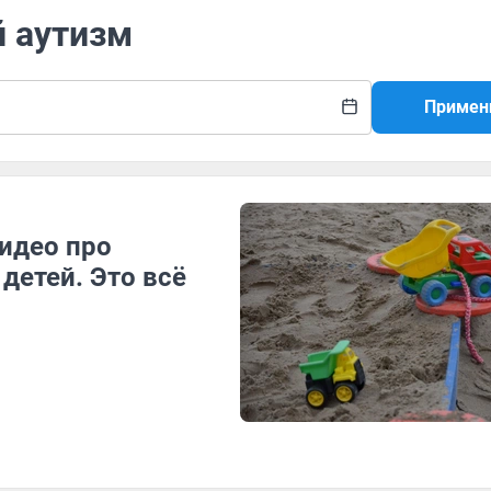
й аутизм
Примен
идео про
детей. Это всё