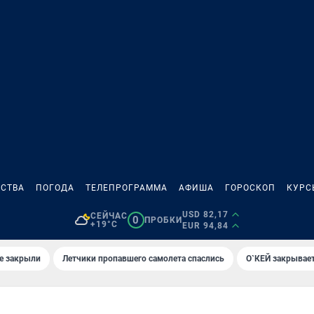
СТВА
ПОГОДА
ТЕЛЕПРОГРАММА
АФИША
ГОРОСКОП
КУРС
USD 82,17
СЕЙЧАС
0
ПРОБКИ
+19°C
EUR 94,84
е закрыли
Летчики пропавшего самолета спаслись
О`КЕЙ закрывает