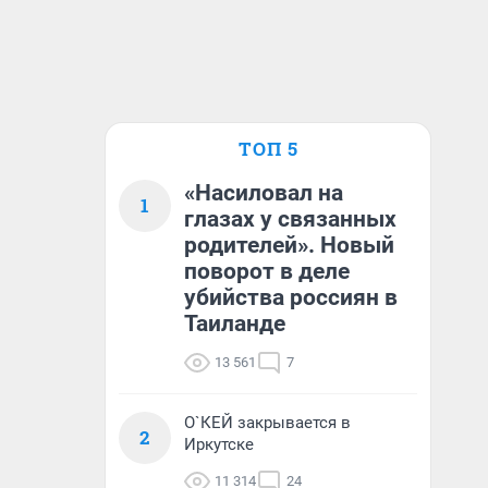
ТОП 5
«Насиловал на
1
глазах у связанных
родителей». Новый
поворот в деле
убийства россиян в
Таиланде
13 561
7
О`КЕЙ закрывается в
2
Иркутске
11 314
24