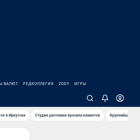
Ы ВАЛЮТ
РЕДКОЛЛЕГИЯ
ZODY
ИГРЫ
ся в Иркутске
Студия растяжки бросила клиентов
Крупнейшие про