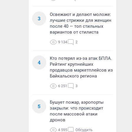
Освежают и делают моложе:
3
лучшие стрижки для женщин
после 40 — топ стильных
вариантов от стилиста
9 134
2
Кто потерял из-за атак БПЛА.
4
Рейтинг крупнейших
продавцов маркетплейсов из
Байкальского региона
6 251
3
Бушует пожар, аэропорты
5
закрыли: что происходит
после массовой атаки
дронов
4 595
Обсудить