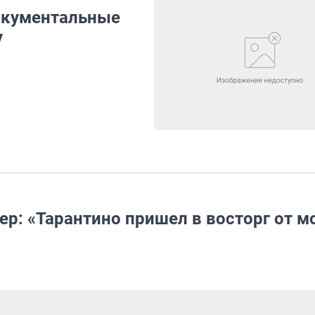
окументальные
у
р: «Тарантино пришел в восторг от м