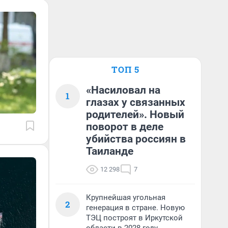
ТОП 5
«Насиловал на
1
глазах у связанных
родителей». Новый
поворот в деле
убийства россиян в
Таиланде
12 298
7
Крупнейшая угольная
2
генерация в стране. Новую
ТЭЦ построят в Иркутской