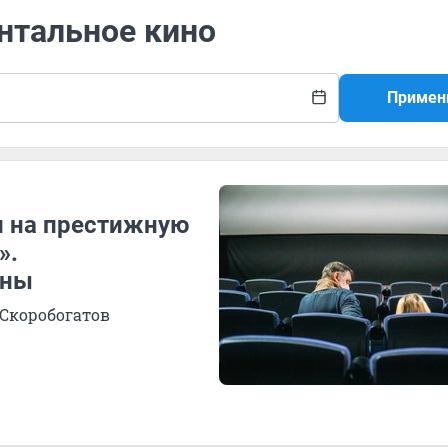
нтальное кино
Примен
 на престижную
».
ины
 Скоробогатов