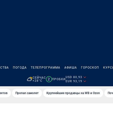
СТВА
ПОГОДА
ТЕЛЕПРОГРАММА
АФИША
ГОРОСКОП
КУРС
USD 80,93
СЕЙЧАС
2
ПРОБКИ
+28°C
EUR 93,19
ентов
Пропал самолет
Крупнейшие продавцы на WB и Ozon
Поч