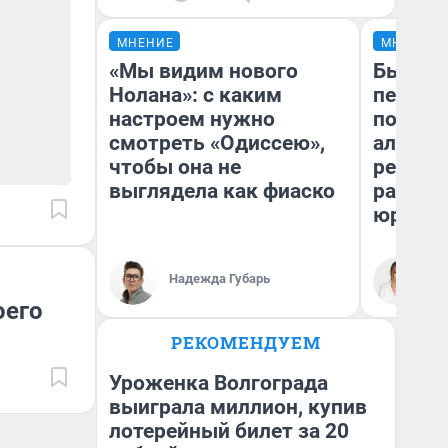
МНЕНИЕ
МНЕНИЕ
«Мы видим нового
Был дол
Нолана»: с каким
пенсия
настроем нужно
повисш
смотреть «Одиссею»,
алимен
чтобы она не
реальн
выглядела как фиаско
разбор
юриста
Надежда Губарь
Ма
оего
РЕКОМЕНДУЕМ
Уроженка Волгограда
выиграла миллион, купив
лотерейный билет за 20