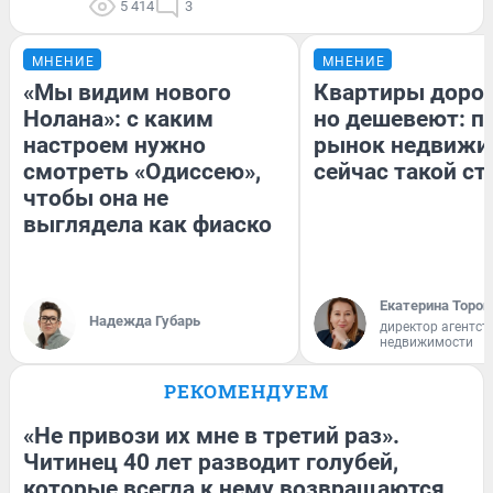
5 414
3
МНЕНИЕ
МНЕНИЕ
«Мы видим нового
Квартиры доро
Нолана»: с каким
но дешевеют: п
настроем нужно
рынок недвижи
смотреть «Одиссею»,
сейчас такой с
чтобы она не
выглядела как фиаско
Екатерина Тороп
Надежда Губарь
директор агентст
недвижимости
РЕКОМЕНДУЕМ
«Не привози их мне в третий раз».
Читинец 40 лет разводит голубей,
которые всегда к нему возвращаются