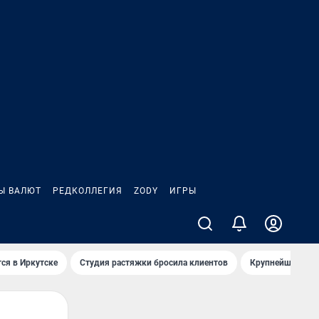
Ы ВАЛЮТ
РЕДКОЛЛЕГИЯ
ZODY
ИГРЫ
ся в Иркутске
Студия растяжки бросила клиентов
Крупнейшие про