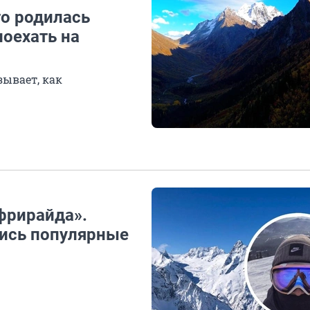
то родилась
поехать на
зывает, как
фрирайда».
лись популярные