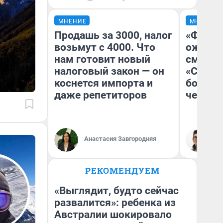
МНЕНИЕ
МНЕНИЕ
Продашь за 3000, налог
«Финал
возьмут с 4000. Что
ожидан
нам готовит новый
смотре
налоговый закон — он
«Стары
коснется импорта и
большо
даже репетиторов
честна
Анастасия Завгородняя
На
РЕКОМЕНДУЕМ
«Выглядит, будто сейчас
развалится»: ребенка из
Австралии шокировало