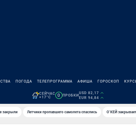
СТВА
ПОГОДА
ТЕЛЕПРОГРАММА
АФИША
ГОРОСКОП
КУРС
USD 82,17
СЕЙЧАС
0
ПРОБКИ
+17°C
EUR 94,84
е закрыли
Летчики пропавшего самолета спаслись
О`КЕЙ закрывает