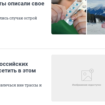
ты описали свое
ились случаи острой
российских
етить в этом
звлечься вне трассы и