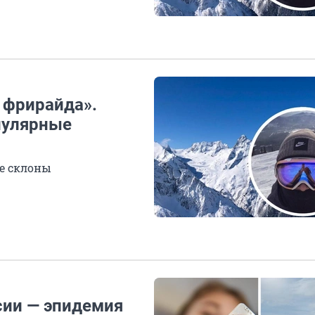
 фрирайда».
пулярные
ие склоны
сии — эпидемия