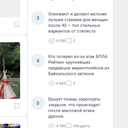
Освежают и делают моложе:
3
лучшие стрижки для женщин
после 40 — топ стильных
вариантов от стилиста
9 398
2
Кто потерял из-за атак БПЛА.
4
Рейтинг крупнейших
продавцов маркетплейсов из
Байкальского региона
6 584
3
Бушует пожар, аэропорты
5
закрыли: что происходит
после массовой атаки
дронов
4 780
Обсудить