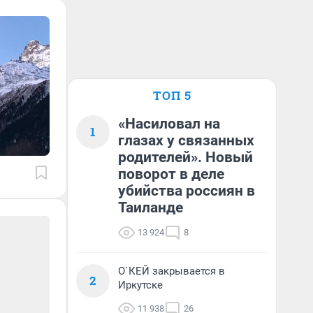
ТОП 5
«Насиловал на
1
глазах у связанных
родителей». Новый
поворот в деле
убийства россиян в
Таиланде
13 924
8
О`КЕЙ закрывается в
2
Иркутске
11 938
26