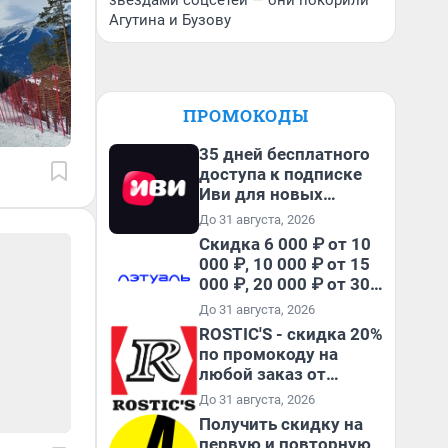
звездами соцсетей — они покорили
Агутина и Бузову
ПРОМОКОДЫ
35 дней бесплатного
доступа к подписке
Иви для новых
пользователей
До 31 августа, 2026
Скидка 6 000 ₽ от 10
000 ₽, 10 000 ₽ от 15
000 ₽, 20 000 ₽ от 30
000 ₽ и 35 000 ₽ от 50
До 31 августа, 2026
000 ₽ на первый и все
ROSTIC'S - скидка 20%
повторные заказы по
по промокоду на
промокоду НАБЕРИ
любой заказ от
3199₽!
До 31 августа, 2026
Получить скидку на
первую и повторную