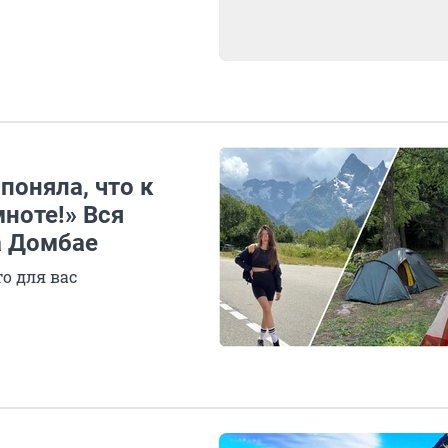
поняла, что к
мноте!» Вся
а Домбае
о для вас