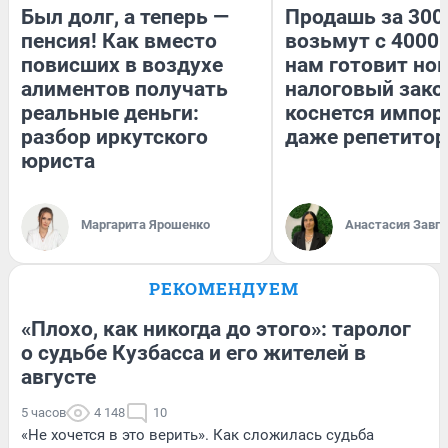
Был долг, а теперь —
Продашь за 3000
пенсия! Как вместо
возьмут с 4000.
повисших в воздухе
нам готовит но
алиментов получать
налоговый зако
реальные деньги:
коснется импор
разбор иркутского
даже репетитор
юриста
Маргарита Ярошенко
Анастасия Завг
РЕКОМЕНДУЕМ
«Плохо, как никогда до этого»: таролог
о судьбе Кузбасса и его жителей в
августе
5 часов
4 148
10
«Не хочется в это верить». Как сложилась судьба