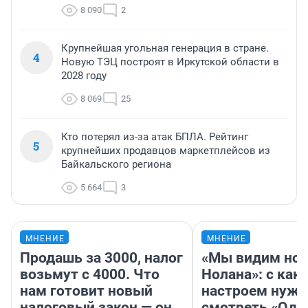
8 090
2
Крупнейшая угольная генерация в стране.
4
Новую ТЭЦ построят в Иркутской области в
2028 году
8 069
25
Кто потерял из-за атак БПЛА. Рейтинг
5
крупнейших продавцов маркетплейсов из
Байкальского региона
5 664
3
МНЕНИЕ
МНЕНИЕ
Продашь за 3000, налог
«Мы видим нов
возьмут с 4000. Что
Нолана»: с как
нам готовит новый
настроем нужн
налоговый закон — он
смотреть «Оди