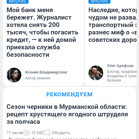
МНЕНИЕ
МНЕНИЕ
Мой банк меня
Наследие, кото
бережет. Журналист
чудом не разва
хотела снять 200
транспортный э
тысяч, чтобы погасить
разнес миф о «
кредит, — к ней домой
советских доро
приехала служба
безопасности
Олег Арефьев
Блогер, предприн
Ксения Владимирская
владелец в тран
Автор мнения
бизнесе
РЕКОМЕНДУЕМ
Сезон черники в Мурманской области:
рецепт хрустящего ягодного штруделя
за полчаса
17 часов
12 342
Обсудить