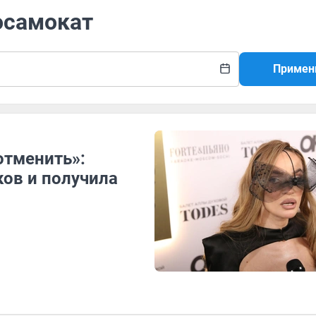
осамокат
Примен
отменить»:
ков и получила