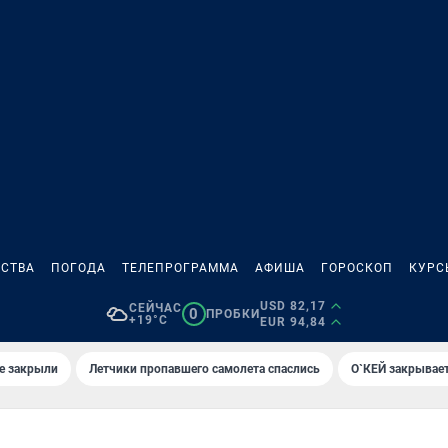
СТВА
ПОГОДА
ТЕЛЕПРОГРАММА
АФИША
ГОРОСКОП
КУРС
USD 82,17
СЕЙЧАС
0
ПРОБКИ
+19°C
EUR 94,84
е закрыли
Летчики пропавшего самолета спаслись
О`КЕЙ закрывает