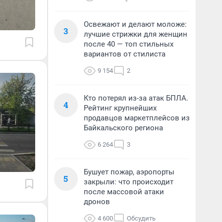
Освежают и делают моложе:
3
лучшие стрижки для женщин
после 40 — топ стильных
вариантов от стилиста
9 154
2
Кто потерял из-за атак БПЛА.
4
Рейтинг крупнейших
продавцов маркетплейсов из
Байкальского региона
6 264
3
Бушует пожар, аэропорты
5
закрыли: что происходит
после массовой атаки
дронов
4 600
Обсудить