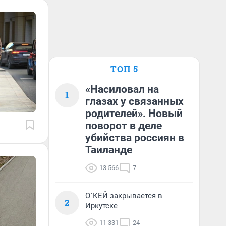
ТОП 5
«Насиловал на
1
глазах у связанных
родителей». Новый
поворот в деле
убийства россиян в
Таиланде
13 566
7
О`КЕЙ закрывается в
2
Иркутске
11 331
24