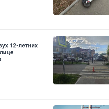
вух 12-летних
улице
о