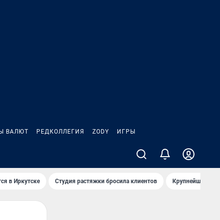
Ы ВАЛЮТ
РЕДКОЛЛЕГИЯ
ZODY
ИГРЫ
ся в Иркутске
Студия растяжки бросила клиентов
Крупнейшие про