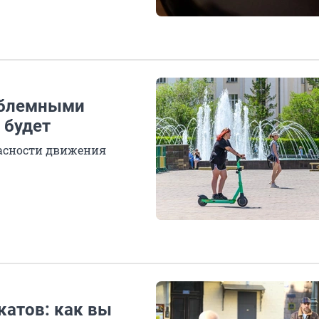
роблемными
 будет
пасности движения
атов: как вы