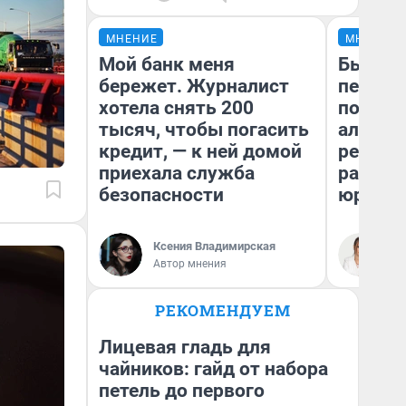
МНЕНИЕ
МНЕНИЕ
Мой банк меня
Был дол
бережет. Журналист
пенсия
хотела снять 200
повисш
тысяч, чтобы погасить
алимен
кредит, — к ней домой
реальн
приехала служба
разбор
безопасности
юриста
Ксения Владимирская
Ма
Автор мнения
РЕКОМЕНДУЕМ
Лицевая гладь для
чайников: гайд от набора
петель до первого