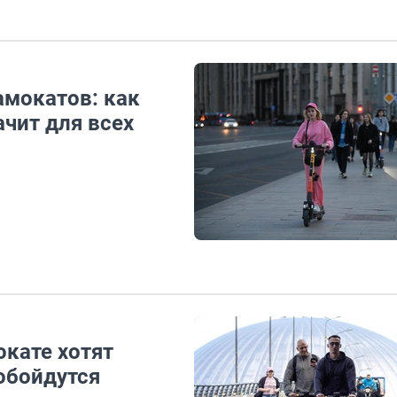
амокатов: как
ачит для всех
окате хотят
 обойдутся