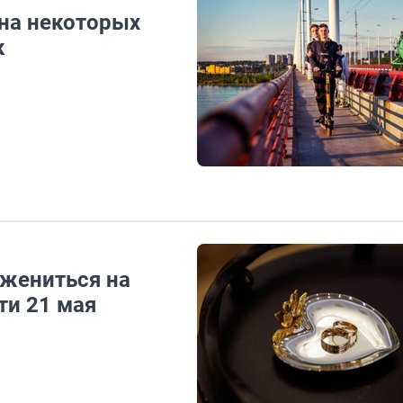
на некоторых
к
 жениться на
ти 21 мая