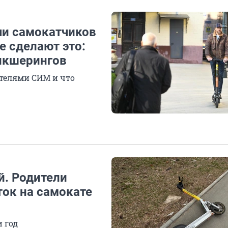
чи самокатчиков
е сделают это:
икшерингов
ателями СИМ и что
й. Родители
ток на самокате
 год