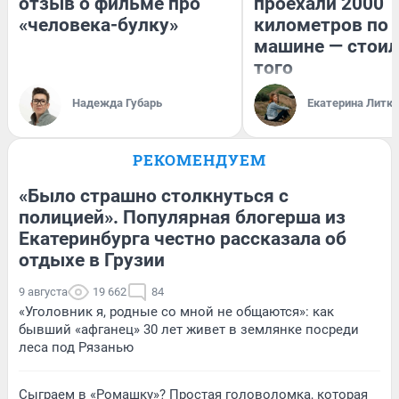
отзыв о фильме про
проехали 2000
«человека-булку»
километров по 
машине — стоил
того
Надежда Губарь
Екатерина Литк
РЕКОМЕНДУЕМ
«Было страшно столкнуться с
полицией». Популярная блогерша из
Екатеринбурга честно рассказала об
отдыхе в Грузии
9 августа
19 662
84
«Уголовник я, родные со мной не общаются»: как
бывший «афганец» 30 лет живет в землянке посреди
леса под Рязанью
Сыграем в «Ромашку»? Простая головоломка, которая