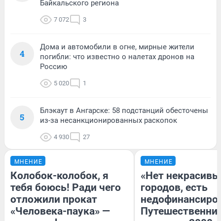
Байкальского региона
7 072
3
Дома и автомобили в огне, мирные жители
4
погибли: что известно о налетах дронов на
Россию
5 020
1
Блэкаут в Ангарске: 58 подстанций обесточены
5
из-за несанкционированных раскопок
4 930
27
МНЕНИЕ
МНЕНИЕ
Колобок-колобок, я
«Нет некрасивы
тебя боюсь! Ради чего
городов, есть
отложили прокат
недофинансиро
«Человека-паука» —
Путешественни