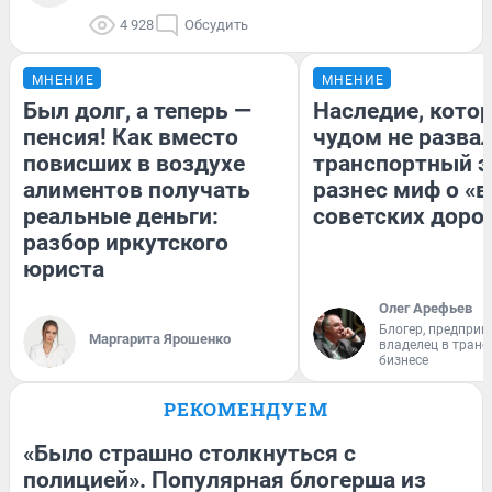
4 928
Обсудить
МНЕНИЕ
МНЕНИЕ
Был долг, а теперь —
Наследие, кото
пенсия! Как вместо
чудом не разва
повисших в воздухе
транспортный э
алиментов получать
разнес миф о «
реальные деньги:
советских доро
разбор иркутского
юриста
Олег Арефьев
Блогер, предприн
Маргарита Ярошенко
владелец в тран
бизнесе
РЕКОМЕНДУЕМ
«Было страшно столкнуться с
полицией». Популярная блогерша из