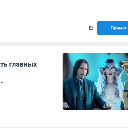
Примен
ять главных
а»