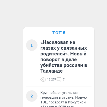
ТОП 5
«Насиловал на
1
глазах у связанных
родителей». Новый
поворот в деле
убийства россиян в
Таиланде
12 257
7
Крупнейшая угольная
2
генерация в стране. Новую
ТЭЦ построят в Иркутской