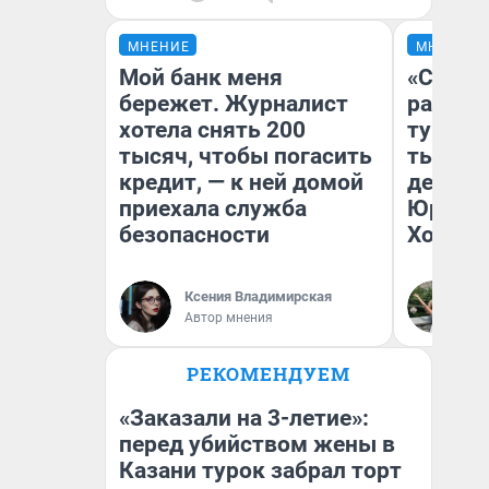
МНЕНИЕ
МНЕНИЕ
Мой банк меня
«Сливо
бережет. Журналист
разоча
хотела снять 200
турист
тысяч, чтобы погасить
тысяч,
кредит, — к ней домой
день гу
приехала служба
Юрског
безопасности
Хогвар
Ксения Владимирская
Ян
Автор мнения
РЕКОМЕНДУЕМ
«Заказали на 3-летие»:
перед убийством жены в
Казани турок забрал торт