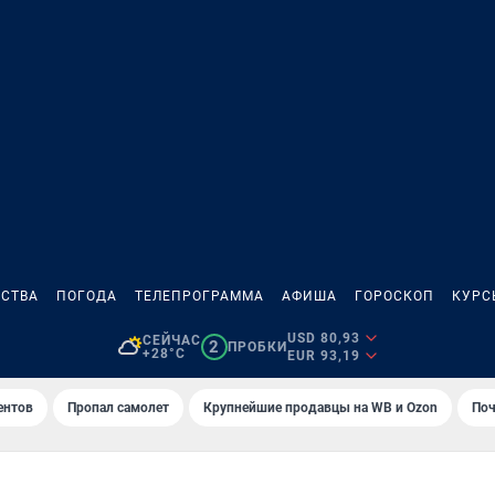
СТВА
ПОГОДА
ТЕЛЕПРОГРАММА
АФИША
ГОРОСКОП
КУРС
USD 80,93
СЕЙЧАС
2
ПРОБКИ
+28°C
EUR 93,19
ентов
Пропал самолет
Крупнейшие продавцы на WB и Ozon
Поч