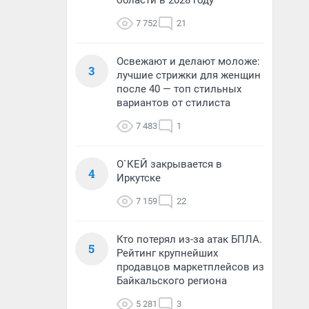
области в 2028 году
7 752
21
Освежают и делают моложе:
3
лучшие стрижки для женщин
после 40 — топ стильных
вариантов от стилиста
7 483
1
О`КЕЙ закрывается в
4
Иркутске
7 159
22
Кто потерял из-за атак БПЛА.
5
Рейтинг крупнейших
продавцов маркетплейсов из
Байкальского региона
5 281
3