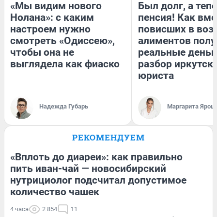
«Мы видим нового
Был долг, а теп
Нолана»: с каким
пенсия! Как вм
настроем нужно
повисших в воз
смотреть «Одиссею»,
алиментов полу
чтобы она не
реальные деньг
выглядела как фиаско
разбор иркутск
юриста
Надежда Губарь
Маргарита Ярош
РЕКОМЕНДУЕМ
«Вплоть до диареи»: как правильно
пить иван-чай — новосибирский
нутрициолог подсчитал допустимое
количество чашек
4 часа
2 854
11