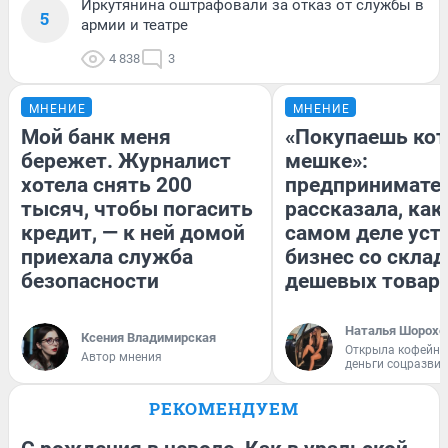
Иркутянина оштрафовали за отказ от службы в
5
армии и театре
4 838
3
МНЕНИЕ
МНЕНИЕ
Мой банк меня
«Покупаешь кот
бережет. Журналист
мешке»:
хотела снять 200
предпринимате
тысяч, чтобы погасить
рассказала, как
кредит, — к ней домой
самом деле уст
приехала служба
бизнес со скла
безопасности
дешевых товар
Наталья Шорохо
Ксения Владимирская
Открыла кофейну
Автор мнения
деньги соцразви
РЕКОМЕНДУЕМ