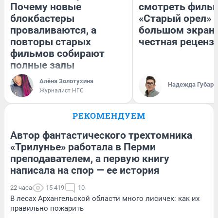
Почему новые
смотреть филь
блокбастеры
«Старый орел» 
проваливаются, а
большом экран
повторы старых
честная реценз
фильмов собирают
полные залы
Алёна Золотухина
Надежда Губарь
Журналист НГС
РЕКОМЕНДУЕМ
Автор фантастического трехтомника
«Трилунье» работала в Перми
преподавателем, а первую книгу
написала на спор — ее история
22 часа
15 419
10
В лесах Архангельской области много лисичек: как их
правильно пожарить