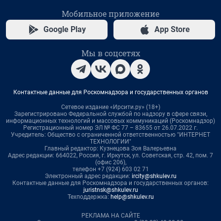
Мобильное приложение
Google Play
App Store
Мы в соцсетях
Контактные данные для Роскомнадзора и государственных органов
Сетевое издание «Ирсити.ру» (18+)
Зарегистрировано Федеральной службой по надзору в сфере связи,
информационных технологий и массовых коммуникаций (Роскомнадзор)
Регистрационный номер ЭЛ № ФС 77 – 83655 от 26.07.2022 г.
Учредитель: Общество с ограниченной ответственностью "ИНТЕРНЕТ
ТЕХНОЛОГИИ"
Главный редактор: Кузнецова Зоя Валерьевна
Адрес редакции: 664022, Россия, г. Иркутск, ул. Советская, стр. 42, пом. 7
(офис 206),
телефон +7 (924) 603 02 71
Электронный адрес редакции:
ircity@shkulev.ru
Контактные данные для Роскомнадзора и государственных органов:
juristnsk@shkulev.ru
Техподдержка:
help@shkulev.ru
РЕКЛАМА НА САЙТЕ