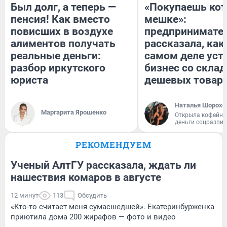
Был долг, а теперь —
«Покупаешь кот
пенсия! Как вместо
мешке»:
повисших в воздухе
предпринимате
алиментов получать
рассказала, как
реальные деньги:
самом деле уст
разбор иркутского
бизнес со скла
юриста
дешевых товар
Наталья Шорохо
Маргарита Ярошенко
Открыла кофейну
деньги соцразви
РЕКОМЕНДУЕМ
Ученый АлтГУ рассказала, ждать ли
нашествия комаров в августе
12 минут
113
Обсудить
«Кто-то считает меня сумасшедшей». Екатеринбурженка
приютила дома 200 жирафов — фото и видео