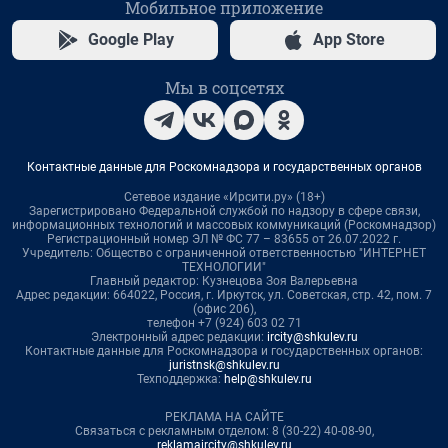
Мобильное приложение
Google Play
App Store
Мы в соцсетях
Контактные данные для Роскомнадзора и государственных органов
Сетевое издание «Ирсити.ру» (18+)
Зарегистрировано Федеральной службой по надзору в сфере связи,
информационных технологий и массовых коммуникаций (Роскомнадзор)
Регистрационный номер ЭЛ № ФС 77 – 83655 от 26.07.2022 г.
Учредитель: Общество с ограниченной ответственностью "ИНТЕРНЕТ
ТЕХНОЛОГИИ"
Главный редактор: Кузнецова Зоя Валерьевна
Адрес редакции: 664022, Россия, г. Иркутск, ул. Советская, стр. 42, пом. 7
(офис 206),
телефон +7 (924) 603 02 71
Электронный адрес редакции:
ircity@shkulev.ru
Контактные данные для Роскомнадзора и государственных органов:
juristnsk@shkulev.ru
Техподдержка:
help@shkulev.ru
РЕКЛАМА НА САЙТЕ
Связаться с рекламным отделом: 8 (30-22) 40-08-90,
reklamaircity@shkulev.ru