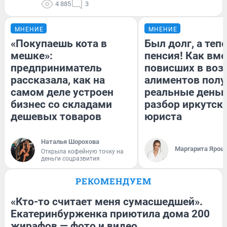
4 885
3
МНЕНИЕ
МНЕНИЕ
«Покупаешь кота в
Был долг, а теп
мешке»:
пенсия! Как вм
предприниматель
повисших в воз
рассказала, как на
алиментов полу
самом деле устроен
реальные деньг
бизнес со складами
разбор иркутск
дешевых товаров
юриста
Наталья Шорохова
Маргарита Ярош
Открыла кофейную точку на
деньги соцразвития
РЕКОМЕНДУЕМ
«Кто-то считает меня сумасшедшей».
Екатеринбурженка приютила дома 200
жирафов — фото и видео