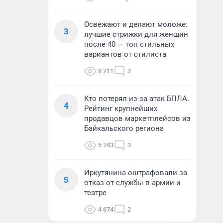
Освежают и делают моложе:
3
лучшие стрижки для женщин
после 40 — топ стильных
вариантов от стилиста
8 211
2
Кто потерял из-за атак БПЛА.
4
Рейтинг крупнейших
продавцов маркетплейсов из
Байкальского региона
5 743
3
Иркутянина оштрафовали за
5
отказ от службы в армии и
театре
4 674
2