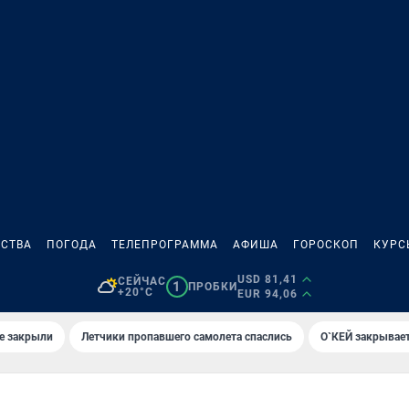
СТВА
ПОГОДА
ТЕЛЕПРОГРАММА
АФИША
ГОРОСКОП
КУРС
USD 81,41
СЕЙЧАС
1
ПРОБКИ
+20°C
EUR 94,06
е закрыли
Летчики пропавшего самолета спаслись
О`КЕЙ закрывает