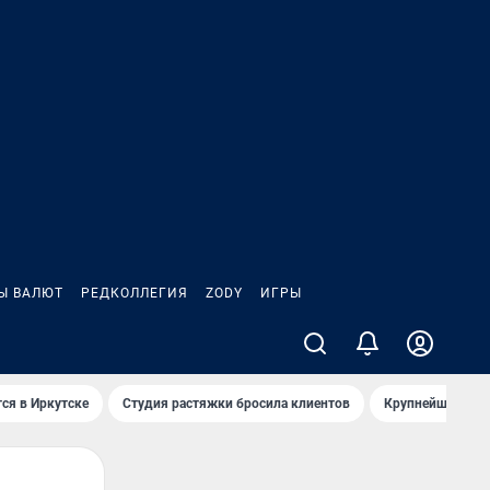
Ы ВАЛЮТ
РЕДКОЛЛЕГИЯ
ZODY
ИГРЫ
ся в Иркутске
Студия растяжки бросила клиентов
Крупнейшие про