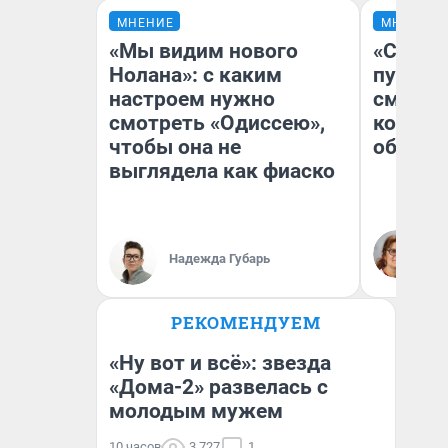
МНЕНИЕ
МНЕНИЕ
«Мы видим нового
«Спутал
Нолана»: с каким
пургу».
настроем нужно
смерте
смотреть «Одиссею»,
которы
чтобы она не
обнару
выглядела как фиаско
Ир
Гл
Надежда Губарь
«Р
Во
РЕКОМЕНДУЕМ
«Ну вот и всё»: звезда
«Дома-2» развелась с
молодым мужем
10 часов
3 727
1