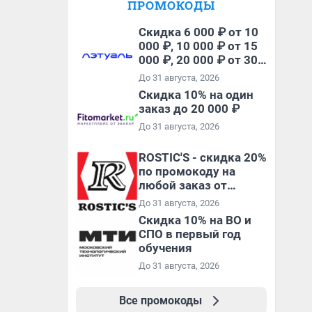
ПРОМОКОДЫ
Скидка 6 000 ₽ от 10
000 ₽, 10 000 ₽ от 15
000 ₽, 20 000 ₽ от 30
000 ₽ и 35 000 ₽ от 50
До 31 августа, 2026
000 ₽ на первый и все
Скидка 10% на один
повторные заказы по
заказ до 20 000 ₽
промокоду НАБЕРИ
До 31 августа, 2026
ROSTIC'S - скидка 20%
по промокоду на
любой заказ от
3199₽!
До 31 августа, 2026
Скидка 10% на ВО и
СПО в первый год
обучения
До 31 августа, 2026
Все промокоды