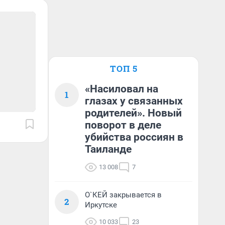
ТОП 5
«Насиловал на
1
глазах у связанных
родителей». Новый
поворот в деле
убийства россиян в
Таиланде
13 008
7
О`КЕЙ закрывается в
2
Иркутске
10 033
23