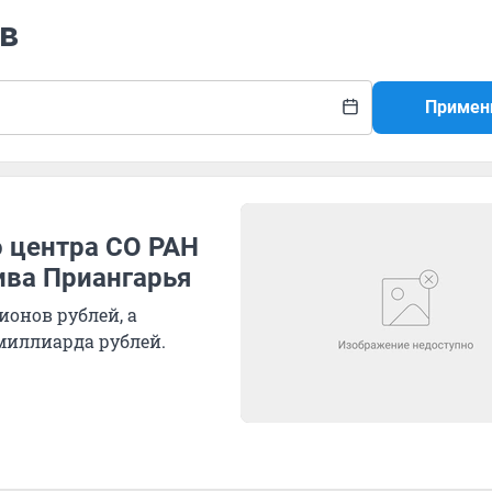
ив
Примен
о центра СО РАН
хива Приангарья
онов рублей, а
 миллиарда рублей.