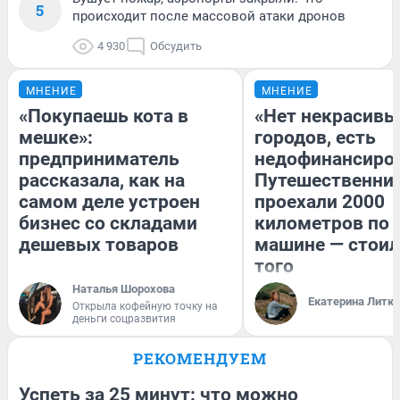
5
происходит после массовой атаки дронов
4 930
Обсудить
МНЕНИЕ
МНЕНИЕ
«Покупаешь кота в
«Нет некрасивы
мешке»:
городов, есть
предприниматель
недофинансиро
рассказала, как на
Путешественни
самом деле устроен
проехали 2000
бизнес со складами
километров по 
дешевых товаров
машине — стоил
того
Наталья Шорохова
Екатерина Литк
Открыла кофейную точку на
деньги соцразвития
РЕКОМЕНДУЕМ
Успеть за 25 минут: что можно