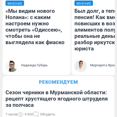
МНЕНИЕ
МНЕНИЕ
«Мы видим нового
Был долг, а теп
Нолана»: с каким
пенсия! Как вм
настроем нужно
повисших в воз
смотреть «Одиссею»,
алиментов полу
чтобы она не
реальные деньг
выглядела как фиаско
разбор иркутск
юриста
Надежда Губарь
Маргарита Ярош
РЕКОМЕНДУЕМ
Сезон черники в Мурманской области:
рецепт хрустящего ягодного штруделя
за полчаса
7 часов
4 924
Обсудить