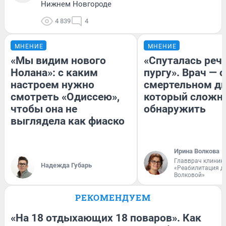
Нижнем Новгороде
4 839
4
МНЕНИЕ
МНЕНИЕ
«Мы видим нового
«Спуталась речь
Нолана»: с каким
пургу». Врач — о
настроем нужно
смертельном ди
смотреть «Одиссею»,
который сложн
чтобы она не
обнаружить
выглядела как фиаско
Ирина Волкова
Главврач клиник
Надежда Губарь
«Реабилитация д
Волковой»
РЕКОМЕНДУЕМ
«На 18 отдыхающих 18 поваров». Как