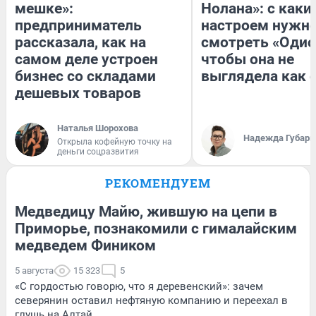
мешке»:
Нолана»: с каки
предприниматель
настроем нужн
рассказала, как на
смотреть «Одис
самом деле устроен
чтобы она не
бизнес со складами
выглядела как 
дешевых товаров
Наталья Шорохова
Надежда Губарь
Открыла кофейную точку на
деньги соцразвития
РЕКОМЕНДУЕМ
Медведицу Майю, жившую на цепи в
Приморье, познакомили с гималайским
медведем Фиником
5 августа
15 323
5
«С гордостью говорю, что я деревенский»: зачем
северянин оставил нефтяную компанию и переехал в
глушь на Алтай