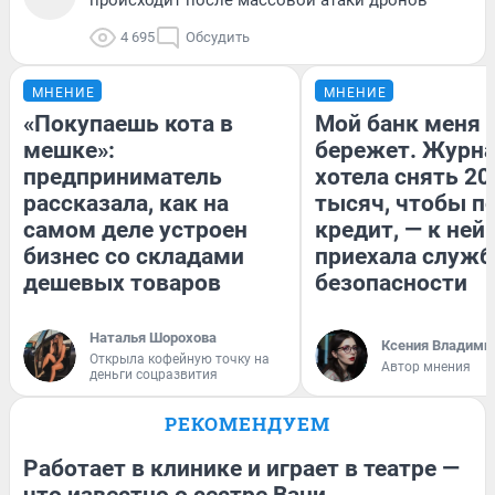
4 695
Обсудить
МНЕНИЕ
МНЕНИЕ
«Покупаешь кота в
Мой банк меня
мешке»:
бережет. Журн
предприниматель
хотела снять 20
рассказала, как на
тысяч, чтобы п
самом деле устроен
кредит, — к ней
бизнес со складами
приехала служб
дешевых товаров
безопасности
Наталья Шорохова
Ксения Владими
Открыла кофейную точку на
Автор мнения
деньги соцразвития
РЕКОМЕНДУЕМ
Работает в клинике и играет в театре —
что известно о сестре Вани