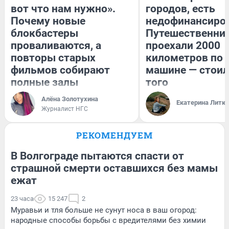
вот что нам нужно».
городов, есть
Почему новые
недофинансиро
блокбастеры
Путешественни
проваливаются, а
проехали 2000
повторы старых
километров по 
фильмов собирают
машине — стоил
полные залы
того
Алёна Золотухина
Екатерина Литк
Журналист НГС
РЕКОМЕНДУЕМ
В Волгограде пытаются спасти от
страшной смерти оставшихся без мамы
ежат
23 часа
15 247
2
Муравьи и тля больше не сунут носа в ваш огород:
народные способы борьбы с вредителями без химии