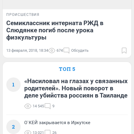
ПРОИСШЕСТВИЯ
Семиклассник интерната РЖД в
Слюдянке погиб после урока
физкультуры
13 февраля, 2018, 18:34
674
Обсудить
ТОП 5
«Насиловал на глазах у связанных
1
родителей». Новый поворот в
деле убийства россиян в Таиланде
14 545
9
О`КЕЙ закрывается в Иркутске
2
13 021
26