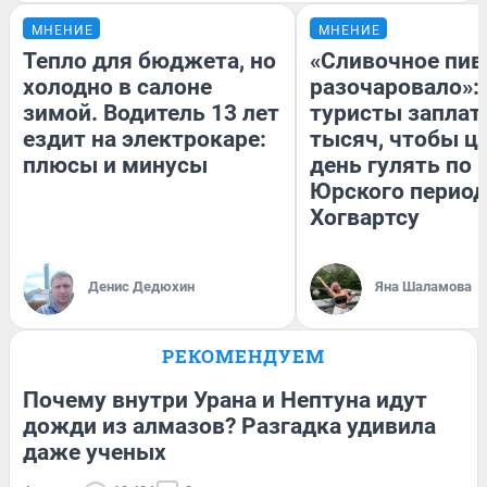
МНЕНИЕ
МНЕНИЕ
Тепло для бюджета, но
«Сливочное пив
холодно в салоне
разочаровало»:
зимой. Водитель 13 лет
туристы заплат
ездит на электрокаре:
тысяч, чтобы ц
плюсы и минусы
день гулять по 
Юрского период
Хогвартсу
Денис Дедюхин
Яна Шаламова
РЕКОМЕНДУЕМ
Почему внутри Урана и Нептуна идут
дожди из алмазов? Разгадка удивила
даже ученых